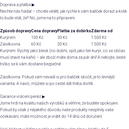
Doprava a platba
▶
Nechte nás hádat – chcete vědět, jak rychle k vám balíček dorazí a kolik
to bude stát, že? No, jsme na to připraveni:
Způsob dopravy
Cena dopravy
Platba za dobírku
Zdarma od
Kurýrem
100 Kč
30 Kč
1 500 Kč
Zásilkovna
60 Kč
30 Kč
1 500 Kč
Kurýrem: Rychlý jako blesk (no dobře, spíš jako ten kurýr, co se občas
musí stavit na kafe) – ale zboží máte doma za pár dní! A nebojte, šesté
tričko se k vám dostane bezpečně.
Zásilkovna: Pokud vám nevadí si pro balíček skočit, je to levnější
varianta. A navíc, můžete si po cestě dát třeba dortík.
Garance vrácení peněz
▶
Jsme hrdí na kvalitu našich výrobků a věříme, že budete spokojeni.
Pokud by však z nějakého důvodu naše produkty nesplnily vaše
očekávání, máte možnost je vrátit do 14 dnů od doručení.