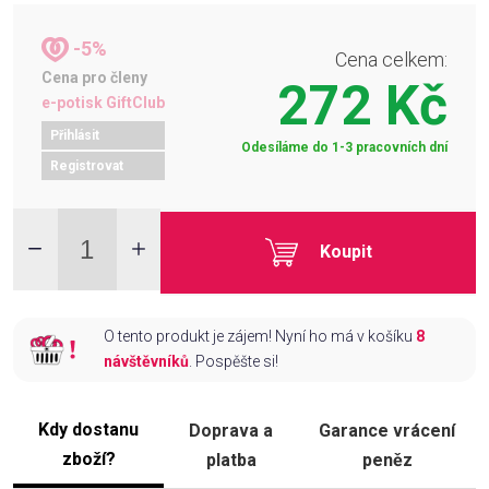
-5%
Cena celkem:
Cena pro členy
272 Kč
e-potisk GiftClub
Přihlásit
Odesíláme do 1-3 pracovních dní
Registrovat
Koupit
O tento produkt je zájem! Nyní ho má v košíku
8
návštěvníků
. Pospěšte si!
Kdy dostanu
Doprava a
Garance vrácení
zboží?
platba
peněz