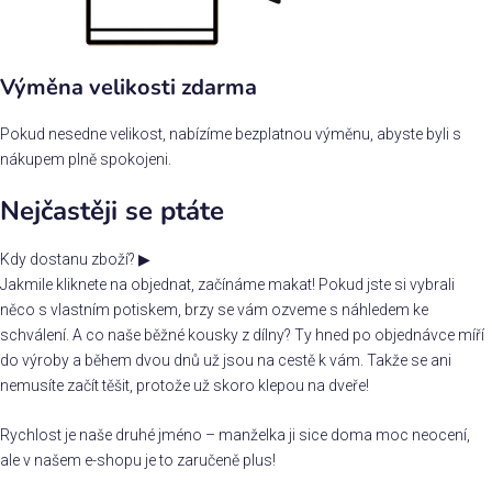
Výměna velikosti zdarma
Pokud nesedne velikost, nabízíme bezplatnou výměnu, abyste byli s
nákupem plně spokojeni.
Nejčastěji se ptáte
Kdy dostanu zboží?
▶
Jakmile kliknete na objednat, začínáme makat! Pokud jste si vybrali
něco s vlastním potiskem, brzy se vám ozveme s náhledem ke
schválení. A co naše běžné kousky z dílny? Ty hned po objednávce míří
do výroby a během dvou dnů už jsou na cestě k vám. Takže se ani
nemusíte začít těšit, protože už skoro klepou na dveře!
Rychlost je naše druhé jméno – manželka ji sice doma moc neocení,
ale v našem e-shopu je to zaručeně plus!