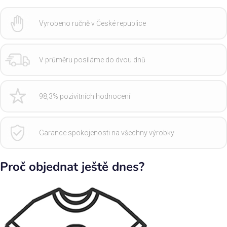
Vyrobeno ručně v České republice
V průměru posíláme do dvou dnů
98,3% pozivitních hodnocení
Garance spokojenosti na všechny výrobky
Proč objednat ještě dnes?