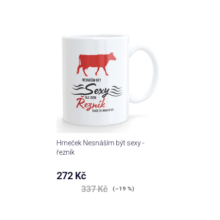
Hrneček Nesnáším být sexy -
řezník
272 Kč
337 Kč
(–19 %)