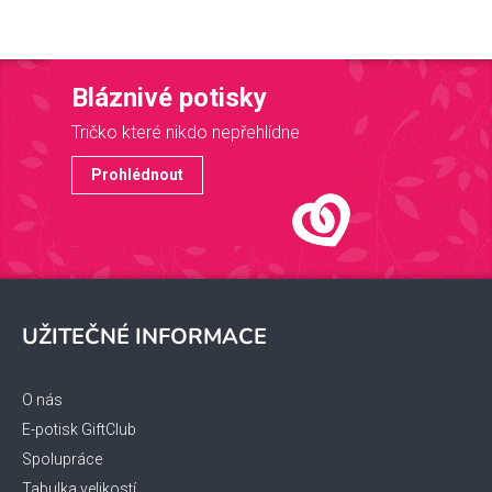
Bláznivé potisky
Tričko které nikdo nepřehlídne
Prohlédnout
Z
á
UŽITEČNÉ INFORMACE
p
a
t
O nás
í
E-potisk GiftClub
Spolupráce
Tabulka velikostí