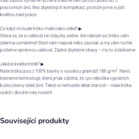
Vaši žádost vyřídíme rychle a vrátíme vám plnou částku do 5
pracovních dnů. Bez zbytečných komplikací, protože jsme si jistí
kvalitou naší práce.
Co když mi bude tričko malé nebo velké?
▶
Stává se, že si velikost ne vždycky sedne. Ale nebojte se, tričko vám
zdarma vyměníme! Stačí nám napsat nebo zavolat, a my vám rychle
pošleme správnou velikost. Žádné zbytečné obavy – my to zvládneme.
Jaká je kvalita triček?
▶
2
Naše trička jsou z 100% bavlny s vysokou gramáží 180 g/m
. Navíc
tiskneme technologií, která je tak odolná, že i po několika vypráních
budou barvy stále živé. Takže si nemusíte dělat starosti – naše trička
vydrží i dlouhé roky nošení!
Související produkty