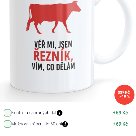
Příležitosti
Domácnost
Kolekce
Oblečení
Přihlášení
337 KČ
–19 %
+69 Kč
Kontrola nahraných dat
+69 Kč
Možnost vrácení do 60 dní