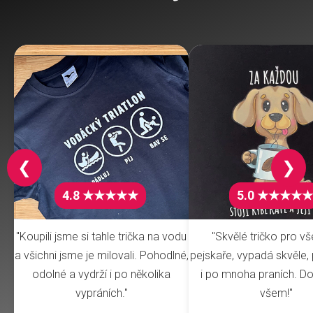
❮
❯
4.8 ★★★★★
5.0 ★★★★★
"Koupili jsme si tahle trička na vodu
"Skvělé tričko pro v
a všichni jsme je milovali. Pohodlné,
pejskaře, vypadá skvěle, 
odolné a vydrží i po několika
i po mnoha praních. Do
vypráních."
všem!"