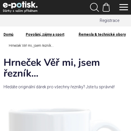
Přejít
Hledat
na
Nákupní
obsah
Registrace
košík
Den
otců
Domů
Povolání, zájmy a sport
Řemesla & technické obory
Domů
Kategorie
Hrneček Věř mi, jsem řezník...
Hrneček Věř mi, jsem
Dárek
pro
řezník...
Rodina
Hledáte originální dárek pro všechny řezníky? Jste tu správně!
/
Láska
Povolání,
zájmy a
sport