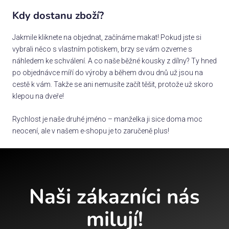
Kdy dostanu zboží?
Jakmile kliknete na objednat, začínáme makat! Pokud jste si
vybrali něco s vlastním potiskem, brzy se vám ozveme s
náhledem ke schválení. A co naše běžné kousky z dílny? Ty hned
po objednávce míří do výroby a během dvou dnů už jsou na
cestě k vám. Takže se ani nemusíte začít těšit, protože už skoro
klepou na dveře!
Rychlost je naše druhé jméno – manželka ji sice doma moc
neocení, ale v našem e-shopu je to zaručeně plus!
Naši zákazníci nás
milují!