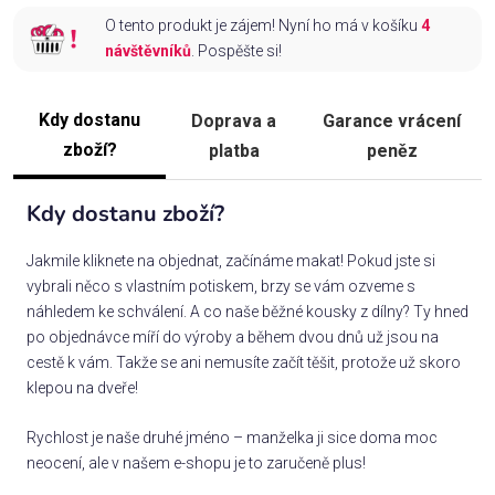
O tento produkt je zájem! Nyní ho má v košíku
4
návštěvníků
. Pospěšte si!
Kdy dostanu
Doprava a
Garance vrácení
zboží?
platba
peněz
Kdy dostanu zboží?
Jakmile kliknete na objednat, začínáme makat! Pokud jste si
vybrali něco s vlastním potiskem, brzy se vám ozveme s
náhledem ke schválení. A co naše běžné kousky z dílny? Ty hned
po objednávce míří do výroby a během dvou dnů už jsou na
cestě k vám. Takže se ani nemusíte začít těšit, protože už skoro
klepou na dveře!
Rychlost je naše druhé jméno – manželka ji sice doma moc
neocení, ale v našem e-shopu je to zaručeně plus!