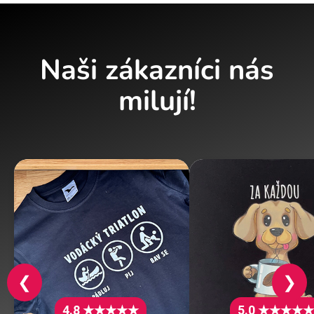
Naši zákazníci nás
milují!
❮
❯
4.8 ★★★★★
5.0 ★★★★★