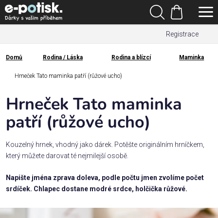
Přejít
Hledat
na
Nákupní
obsah
Registrace
košík
Den
otců
Domů
Rodina / Láska
Rodina a blízcí
Maminka
Domů
Kategorie
Hrneček Tato maminka patří (růžové ucho)
Hrneček Tato maminka
Dárek
pro
patří (růžové ucho)
Rodina
Kouzelný hrnek, vhodný jako dárek. Potěšte originálním hrníčkem,
/
který můžete darovat té nejmilejší osobě.
Láska
Napište jména zprava doleva, podle počtu jmen zvolíme počet
srdíček. Chlapec dostane modré srdce, holčička růžové.
Povolání,
zájmy a
sport