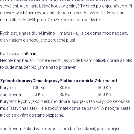
schválení. A co naše běžné kousky z dílny? Ty hned po objednávce míří
do výroby a během dvou dnů už jsou na cestě k vám. Takže se ani
nemusíte začít těšit, protože už skoro klepou na dveře!
Rychlost je naše druhé jméno – manželka ji sice doma moc neocení,
ale v našem e-shopu je to zaručeně plus!
Doprava a platba
▶
Nechte nás hádat – chcete vědět, jak rychle k vám balíček dorazí a kolik
to bude stát, že? No, jsme na to připraveni:
Způsob dopravy
Cena dopravy
Platba za dobírku
Zdarma od
Kurýrem
100 Kč
30 Kč
1 500 Kč
Zásilkovna
60 Kč
30 Kč
1 500 Kč
Kurýrem: Rychlý jako blesk (no dobře, spíš jako ten kurýr, co se občas
musí stavit na kafe) – ale zboží máte doma za pár dní! A nebojte, šesté
tričko se k vám dostane bezpečně.
Zásilkovna: Pokud vám nevadí si pro balíček skočit, je to levnější