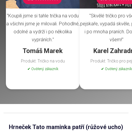
"Koupili jsme si tahle trička na vodu
"Skvělé tričko pro v
a všichni jsme je milovali. Pohodlné,
pejskaře, vypadá skvěle, 
odolné a vydrží i po několika
i po mnoha praních. Do
vypráních."
všem!"
Tomáš Marek
Karel Zahrad
Produkt: Tričko na vodu
Produkt: Tričko pro pe
✔ Ověřený zákazník
✔ Ověřený zákazník
Hrneček Tato maminka patří (růžové ucho)