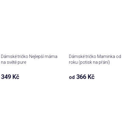
Dámské tričko Nejlepší máma
Dámské tričko Maminka od
na světě pure
roku (potisk na přání)
Průměrné
349 Kč
366 Kč
od
hodnocení
produktu
je
5,0
z 5
hvězdiček.