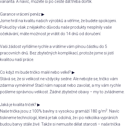
varianta. A navíc, můžete si po cestě dát třeba dortík.
Garance vrácení peněz
▶
Jsme hrdí na kvalitu našich výrobků a věříme, že budete spokojeni.
Pokud by však z nějakého důvodu naše produkty nesplnily vaše
očekávání, máte možnost je vrátit do 14 dnů od doručení.
Vaši žádost vyřídíme rychle a vrátíme vám plnou částku do 5
pracovních dnů. Bez zbytečných komplikací, protože jsme si jistí
kvalitou naší práce.
Co když mi bude tričko malé nebo velké?
▶
Stává se, že si velikost ne vždycky sedne. Ale nebojte se, tričko vám
zdarma vyměníme! Stačí nám napsat nebo zavolat, a my vám rychle
pošleme správnou velikost. Žádné zbytečné obavy – my to zvládneme.
Jaká je kvalita triček?
▶
2
Naše trička jsou z 100% bavlny s vysokou gramáží 180 g/m
. Navíc
tiskneme technologií, která je tak odolná, že i po několika vypráních
budou barvy stále živé. Takže si nemusíte dělat starosti – naše trička