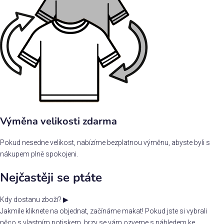
Výměna velikosti zdarma
Pokud nesedne velikost, nabízíme bezplatnou výměnu, abyste byli s
nákupem plně spokojeni.
Nejčastěji se ptáte
Kdy dostanu zboží?
▶
Jakmile kliknete na objednat, začínáme makat! Pokud jste si vybrali
něco s vlastním potiskem, brzy se vám ozveme s náhledem ke