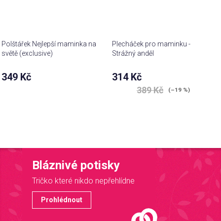
Polštářek Nejlepší maminka na
Plecháček pro maminku -
světě (exclusive)
Strážný anděl
Průměrné
349 Kč
314 Kč
hodnocení
389 Kč
produktu
(–19 %)
je
5,0
z 5
hvězdiček.
Bláznivé potisky
Tričko které nikdo nepřehlídne
Prohlédnout