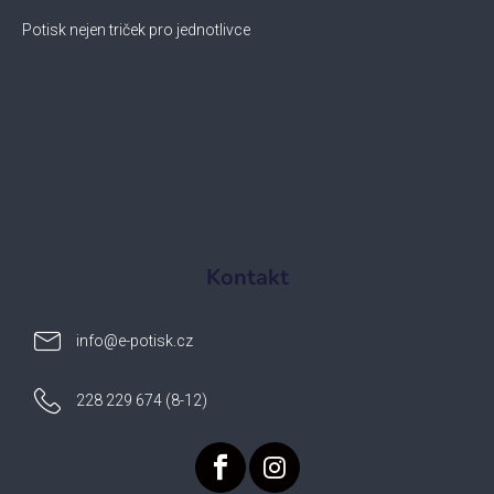
Potisk nejen triček pro jednotlivce
Kontakt
info
@
e-potisk.cz
228 229 674 (8-12)