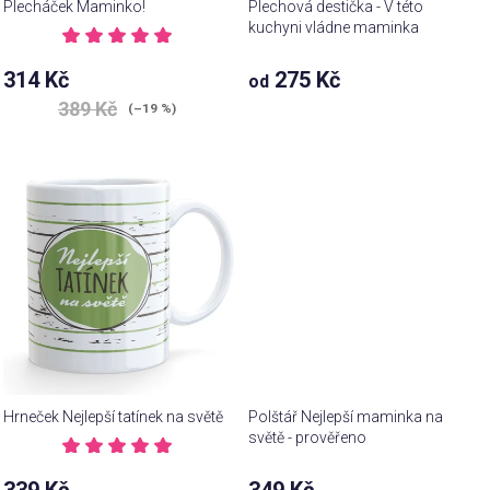
Plecháček Maminko!
Plechová destička - V této
kuchyni vládne maminka
Průměrné
hodnocení
Průměrné
314 Kč
275 Kč
od
produktu
hodnocení
je
389 Kč
produktu
(–19 %)
5,0
je
z 5
5,0
hvězdiček.
z 5
hvězdiček.
Hrneček Nejlepší tatínek na světě
Polštář Nejlepší maminka na
světě - prověřeno
Průměrné
hodnocení