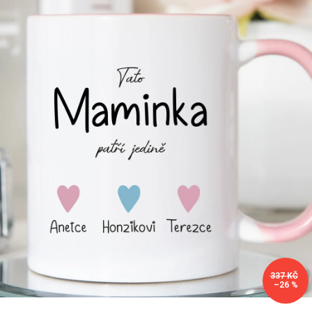
Příležitosti
Domácnost
Kolekce
Oblečení
Přihlášení
337 KČ
–26 %