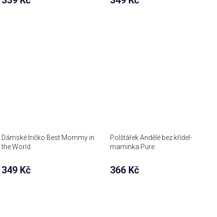
339 Kč
349 Kč
produktu
je
5,0
z 5
hvězdiček.
Dámské tričko Best Mommy in
Polštářek Andělé bez křídel-
the World
maminka Pure
349 Kč
366 Kč