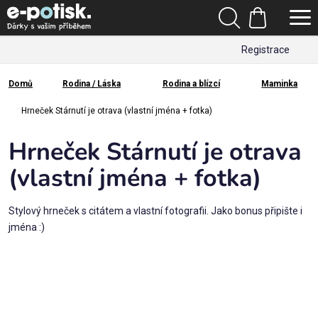
Přejít
Hledat
na
Nákupní
obsah
Registrace
košík
Den
otců
Domů
Rodina / Láska
Rodina a blízcí
Maminka
Domů
Kategorie
Hrneček Stárnutí je otrava (vlastní jména + fotka)
Hrneček Stárnutí je otrava
Dárek
pro
(vlastní jména + fotka)
Rodina
Stylový hrneček s citátem a vlastní fotografii. Jako bonus připište i
/
jména :)
Láska
Povolání,
zájmy a
sport