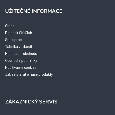
Z
á
UŽITEČNÉ INFORMACE
p
a
t
O nás
í
E-potisk GiftClub
Spolupráce
Tabulka velikostí
Hodnocení obchodu
Obchodní podmínky
Používáme cookies
Jak se starat o naše produkty
ZÁKAZNICKÝ SERVIS