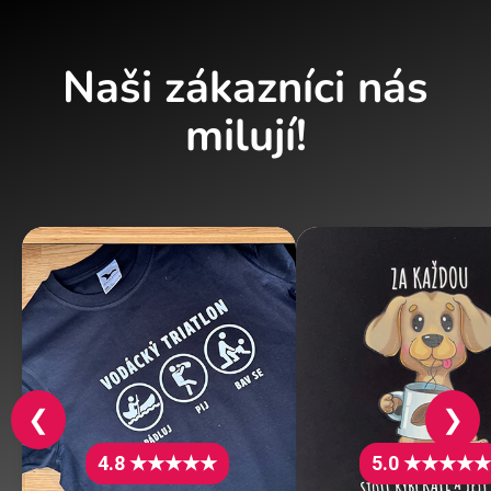
Naši zákazníci nás
milují!
❮
❯
4.8 ★★★★★
5.0 ★★★★★