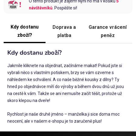
O tento produkt je zájem! Nyní ho má v košíku
5
návštěvníků
. Pospěšte si!
Kdy dostanu
Doprava a
Garance vrácení
zboží?
platba
peněz
Kdy dostanu zboží?
Jakmile kliknete na objednat, začínáme makat! Pokud jste si
vybrali něco s vlastním potiskem, brzy se vám ozveme s
náhledem ke schválení. A co naše běžné kousky z dílny? Ty
hned po objednávce míří do výroby a během dvou dnů už jsou
na cestě k vám. Takže se ani nemusíte začít těšit, protože už
skoro klepou na dveře!
Rychlost je naše druhé jméno – manželka ji sice doma moc
neocení, ale v našem e-shopu je to zaručeně plus!