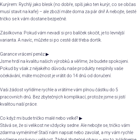
Kurýrem: Rychlý jako blesk (no dobře, spíš jako ten kurýr, co se občas
musí stavit na kafe) – ale zboží máte doma za pár dní! A nebojte, šesté
tričko se k vám dostane bezpečně.
Zásilkovna: Pokud vám nevadí si pro balíček skočit, je to levnější
varianta. A navíc, můžete si po cestě dát třeba dortík.
Garance vrácení peněz
▶
Jsme hrdí na kvalitu našich výrobků a věříme, že budete spokojeni.
Pokud by však z nějakého důvodu naše produkty nesplnily vaše
očekávání, máte možnost je vrátit do 14 dnů od doručení.
Vaši žádost vyřídíme rychle a vrátíme vám plnou částku do 5
pracovních dnů. Bez zbytečných komplikací, protože jsme si jistí
kvalitou naší práce.
Co když mi bude tričko malé nebo velké?
▶
Stává se, že si velikost ne vždycky sedne. Ale nebojte se, tričko vám
zdarma vyměníme! Stačí nám napsat nebo zavolat, a my vám rychle
pošleme správnou velikost. Žádné zbytečné obavy – my to zvládneme.