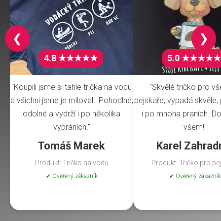
❮
❯
4.8 ★★★★★
5.0 ★★★★★
"Koupili jsme si tahle trička na vodu
"Skvělé tričko pro v
a všichni jsme je milovali. Pohodlné,
pejskaře, vypadá skvěle, 
odolné a vydrží i po několika
i po mnoha praních. Do
vypráních."
všem!"
Tomáš Marek
Karel Zahrad
Produkt: Tričko na vodu
Produkt: Tričko pro pe
✔ Ověřený zákazník
✔ Ověřený zákazník