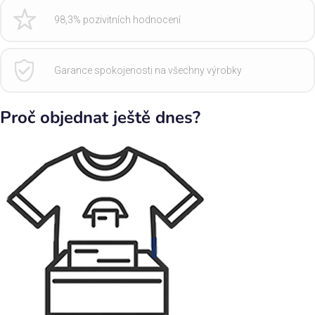
98,3% pozivitních hodnocení
Garance spokojenosti na všechny výrobky
Proč objednat ještě dnes?