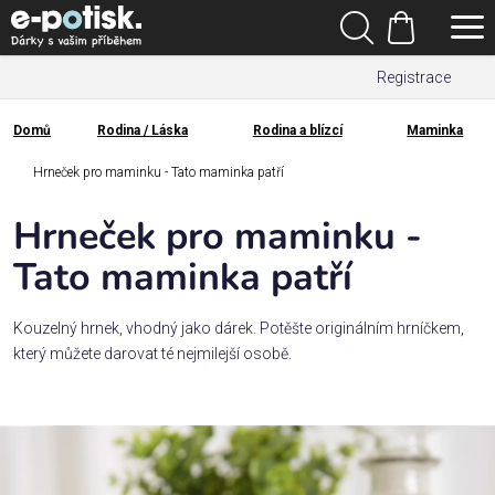
Přejít
Hledat
na
Nákupní
obsah
Registrace
košík
Den
otců
Domů
Rodina / Láska
Rodina a blízcí
Maminka
Domů
Kategorie
Hrneček pro maminku - Tato maminka patří
Hrneček pro maminku -
Dárek
pro
Tato maminka patří
Rodina
Kouzelný hrnek, vhodný jako dárek. Potěšte originálním hrníčkem,
/
který můžete darovat té nejmilejší osobě.
Láska
Povolání,
zájmy a
sport