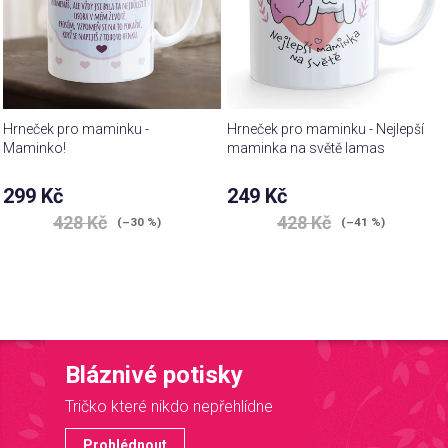
Hrneček pro maminku -
Hrneček pro maminku - Nejlepší
Maminko!
maminka na světě lamas
Průměrné
299 Kč
249 Kč
hodnocení
428 Kč
428 Kč
produktu
(–30 %)
(–41 %)
je
5,0
z 5
hvězdiček.
Bláznivé potisky
Tričko které nikdo nepřehlídne
Prohlédnout