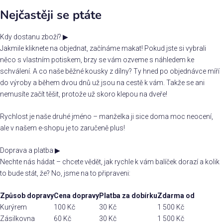
Nejčastěji se ptáte
Kdy dostanu zboží?
▶
Jakmile kliknete na objednat, začínáme makat! Pokud jste si vybrali
něco s vlastním potiskem, brzy se vám ozveme s náhledem ke
schválení. A co naše běžné kousky z dílny? Ty hned po objednávce míří
do výroby a během dvou dnů už jsou na cestě k vám. Takže se ani
nemusíte začít těšit, protože už skoro klepou na dveře!
Rychlost je naše druhé jméno – manželka ji sice doma moc neocení,
ale v našem e-shopu je to zaručeně plus!
Doprava a platba
▶
Nechte nás hádat – chcete vědět, jak rychle k vám balíček dorazí a kolik
to bude stát, že? No, jsme na to připraveni:
Způsob dopravy
Cena dopravy
Platba za dobírku
Zdarma od
Kurýrem
100 Kč
30 Kč
1 500 Kč
Zásilkovna
60 Kč
30 Kč
1 500 Kč