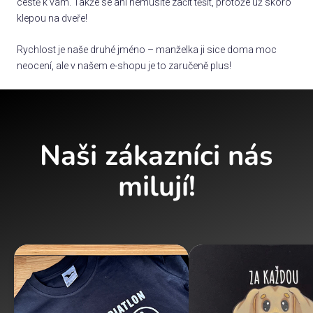
cestě k vám. Takže se ani nemusíte začít těšit, protože už skoro
klepou na dveře!
Rychlost je naše druhé jméno – manželka ji sice doma moc
neocení, ale v našem e-shopu je to zaručeně plus!
Naši zákazníci nás
milují!