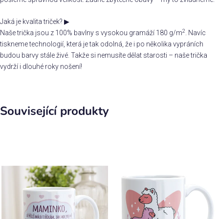
Jaká je kvalita triček?
▶
2
Naše trička jsou z 100% bavlny s vysokou gramáží 180 g/m
. Navíc
tiskneme technologií, která je tak odolná, že i po několika vypráních
budou barvy stále živé. Takže si nemusíte dělat starosti – naše trička
vydrží i dlouhé roky nošení!
Související produkty