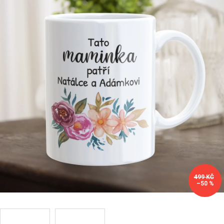
Příležitosti
Domácnost
Kolekce
Oblečení
Přihlášení
499 KČ
–50 %