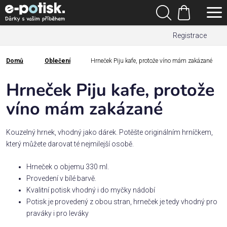
Přejít
Hledat
na
Nákupní
obsah
Registrace
košík
Den
otců
Domů
Oblečení
Hrneček Piju kafe, protože víno mám zakázané
Domů
Kategorie
Hrneček Piju kafe, protože
víno mám zakázané
Dárek
pro
Kouzelný hrnek, vhodný jako dárek. Potěšte originálním hrníčkem,
který můžete darovat té nejmilejší osobě.
Rodina
/
Hrneček o objemu 330 ml.
Láska
Provedení v bílé barvě.
Kvalitní potisk vhodný i do myčky nádobí
Povolání,
Potisk je provedený z obou stran, hrneček je tedy vhodný pro
zájmy a
praváky i pro leváky
sport