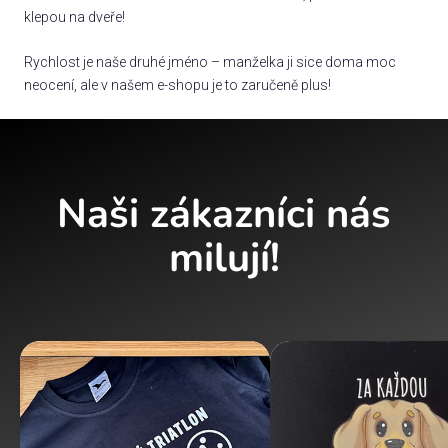
klepou na dveře!
Rychlost je naše druhé jméno – manželka ji sice doma moc
neocení, ale v našem e-shopu je to zaručeně plus!
Naši zákazníci nás
milují!