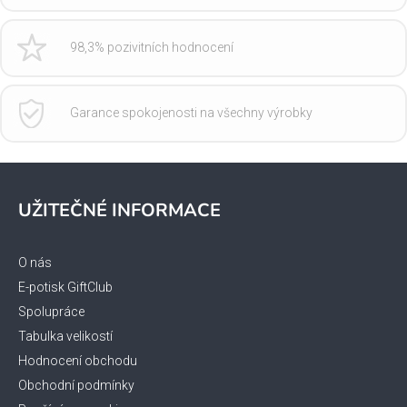
98,3% pozivitních hodnocení
Garance spokojenosti na všechny výrobky
Z
á
UŽITEČNÉ INFORMACE
p
a
t
O nás
í
E-potisk GiftClub
Spolupráce
Tabulka velikostí
Hodnocení obchodu
Obchodní podmínky