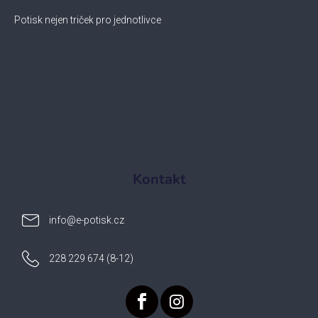
Potisk nejen triček pro jednotlivce
Kontakt
info
@
e-potisk.cz
228 229 674 (8-12)