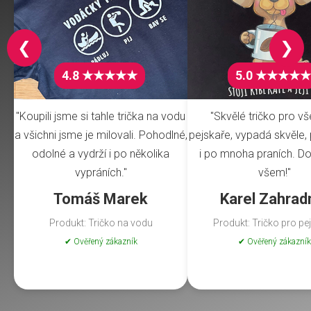
❮
❯
4.8 ★★★★★
5.0 ★★★★★
"Koupili jsme si tahle trička na vodu
"Skvělé tričko pro v
a všichni jsme je milovali. Pohodlné,
pejskaře, vypadá skvěle, 
odolné a vydrží i po několika
i po mnoha praních. Do
vypráních."
všem!"
Tomáš Marek
Karel Zahrad
Produkt: Tričko na vodu
Produkt: Tričko pro pe
✔ Ověřený zákazník
✔ Ověřený zákazník