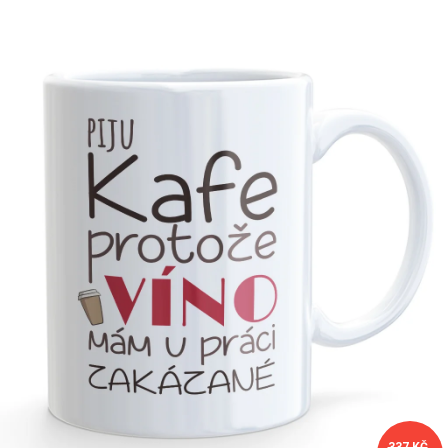
Příležitosti
Domácnost
Kolekce
Oblečení
Přihlášení
337 KČ