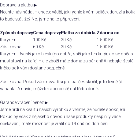
Doprava a platba
▶
Nechte nás hádat – chcete vědět, jak rychle k vám balíček dorazí a kolik
to bude stát, že? No, jsme na to připraveni:
Způsob dopravy
Cena dopravy
Platba za dobírku
Zdarma od
Kurýrem
100 Kč
30 Kč
1 500 Kč
Zásilkovna
60 Kč
30 Kč
1 500 Kč
Kurýrem: Rychlý jako blesk (no dobře, spíš jako ten kurýr, co se občas
musí stavit na kafe) – ale zboží máte doma za pár dní! A nebojte, šesté
tričko se k vám dostane bezpečně.
Zásilkovna: Pokud vám nevadí si pro balíček skočit, je to levnější
varianta. A navíc, můžete si po cestě dát třeba dortík.
Garance vrácení peněz
▶
Jsme hrdí na kvalitu našich výrobků a věříme, že budete spokojeni.
Pokud by však z nějakého důvodu naše produkty nesplnily vaše
očekávání, máte možnost je vrátit do 14 dnů od doručení.