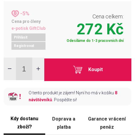
-5%
Cena celkem:
Cena pro členy
272 Kč
e-potisk GiftClub
Přihlásit
Odesíláme do 1-3 pracovních dní
Registrovat
Koupit
O tento produkt je zájem! Nyní ho má v košíku
8
návštěvníků
. Pospěšte si!
Kdy dostanu
Doprava a
Garance vrácení
zboží?
platba
peněz