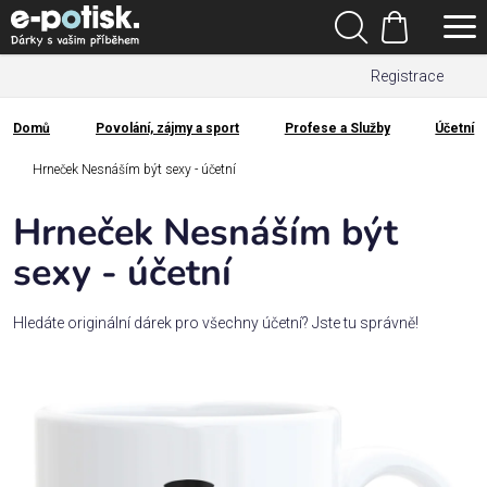
Přejít
Hledat
na
Nákupní
obsah
Registrace
košík
Den
otců
Domů
Povolání, zájmy a sport
Profese a Služby
Účetní
Domů
Kategorie
Hrneček Nesnáším být sexy - účetní
Hrneček Nesnáším být
Dárek
pro
sexy - účetní
Rodina
Hledáte originální dárek pro všechny účetní? Jste tu správně!
/
Láska
Povolání,
zájmy a
sport