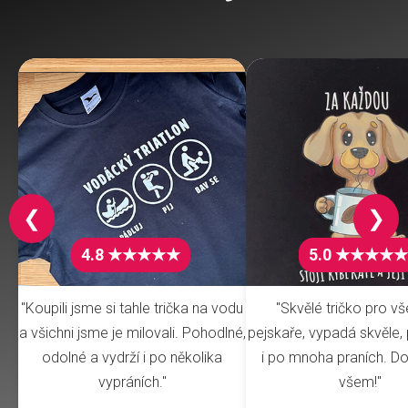
❮
❯
4.8 ★★★★★
5.0 ★★★★★
"Koupili jsme si tahle trička na vodu
"Skvělé tričko pro v
a všichni jsme je milovali. Pohodlné,
pejskaře, vypadá skvěle, 
odolné a vydrží i po několika
i po mnoha praních. Do
vypráních."
všem!"