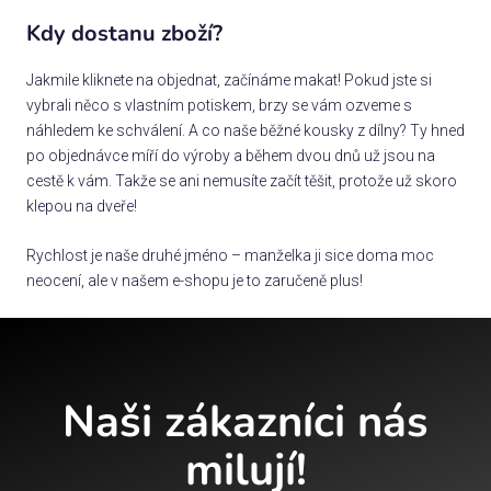
Kdy dostanu zboží?
Jakmile kliknete na objednat, začínáme makat! Pokud jste si
vybrali něco s vlastním potiskem, brzy se vám ozveme s
náhledem ke schválení. A co naše běžné kousky z dílny? Ty hned
po objednávce míří do výroby a během dvou dnů už jsou na
cestě k vám. Takže se ani nemusíte začít těšit, protože už skoro
klepou na dveře!
Rychlost je naše druhé jméno – manželka ji sice doma moc
neocení, ale v našem e-shopu je to zaručeně plus!
Naši zákazníci nás
milují!