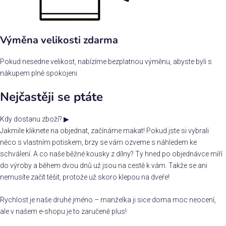
Výměna velikosti zdarma
Pokud nesedne velikost, nabízíme bezplatnou výměnu, abyste byli s
nákupem plně spokojeni.
Nejčastěji se ptáte
Kdy dostanu zboží?
▶
Jakmile kliknete na objednat, začínáme makat! Pokud jste si vybrali
něco s vlastním potiskem, brzy se vám ozveme s náhledem ke
schválení. A co naše běžné kousky z dílny? Ty hned po objednávce míří
do výroby a během dvou dnů už jsou na cestě k vám. Takže se ani
nemusíte začít těšit, protože už skoro klepou na dveře!
Rychlost je naše druhé jméno – manželka ji sice doma moc neocení,
ale v našem e-shopu je to zaručeně plus!