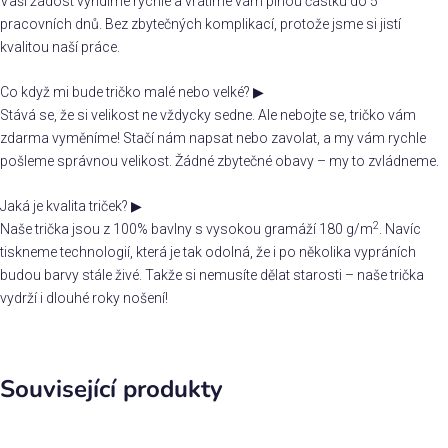
Vaši žádost vyřídíme rychle a vrátíme vám plnou částku do 5
pracovních dnů. Bez zbytečných komplikací, protože jsme si jistí
kvalitou naší práce.
Co když mi bude tričko malé nebo velké?
▶
Stává se, že si velikost ne vždycky sedne. Ale nebojte se, tričko vám
zdarma vyměníme! Stačí nám napsat nebo zavolat, a my vám rychle
pošleme správnou velikost. Žádné zbytečné obavy – my to zvládneme.
Jaká je kvalita triček?
▶
2
Naše trička jsou z 100% bavlny s vysokou gramáží 180 g/m
. Navíc
tiskneme technologií, která je tak odolná, že i po několika vypráních
budou barvy stále živé. Takže si nemusíte dělat starosti – naše trička
vydrží i dlouhé roky nošení!
Související produkty