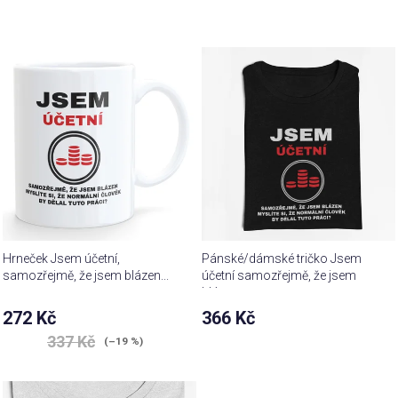
Hrneček Jsem účetní,
Pánské/dámské tričko Jsem
samozřejmě, že jsem blázen...
účetní samozřejmě, že jsem
blázen...
272 Kč
366 Kč
337 Kč
(–19 %)