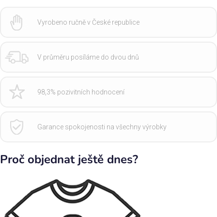
Vyrobeno ručně v České republice
V průměru posíláme do dvou dnů
98,3% pozivitních hodnocení
Garance spokojenosti na všechny výrobky
Proč objednat ještě dnes?