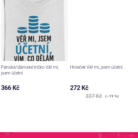
Pánské/dámské tričko Věř mi,
Hrneček Věř mi, jsem účetní...
jsem účetní
366 Kč
272 Kč
337 Kč
(–19 %)