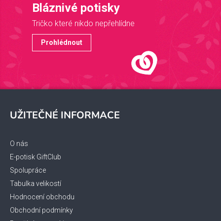
Bláznivé potisky
Tričko které nikdo nepřehlídne
Prohlédnout
Z
á
UŽITEČNÉ INFORMACE
p
a
t
O nás
í
E-potisk GiftClub
Spolupráce
Tabulka velikostí
Hodnocení obchodu
Obchodní podmínky