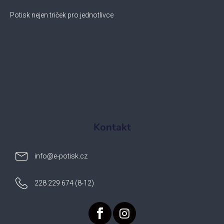
Potisk nejen triček pro jednotlivce
Kontakt
info
@
e-potisk.cz
228 229 674 (8-12)