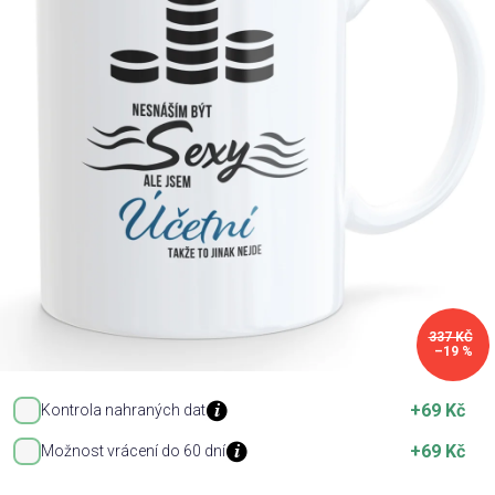
Příležitosti
Domácnost
Kolekce
Oblečení
Přihlášení
337 KČ
–19 %
+69 Kč
Kontrola nahraných dat
+69 Kč
Možnost vrácení do 60 dní