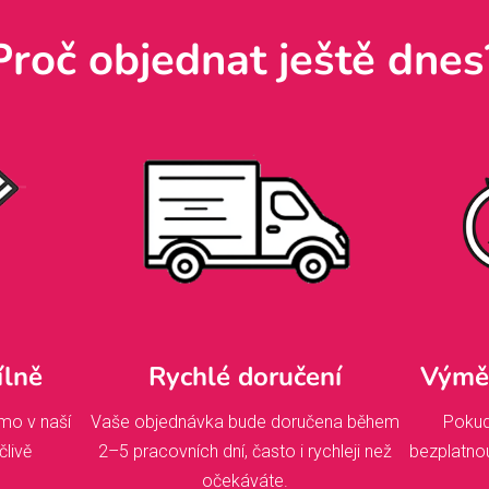
Proč objednat ještě dnes
ílně
Rychlé doručení
Výměn
mo v naší
Vaše objednávka bude doručena během
Pokud
člivě
2–5 pracovních dní, často i rychleji než
bezplatno
očekáváte.