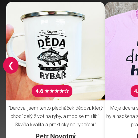
❮
4.6 ★★★★☆
4
"Daroval jsem tento plecháček dědovi, který
"Moje dcera s
chodí celý život na ryby, a moc se mu líbil.
byla nadšená z 
Skvělá kvalita a praktický na rybaření."
pra
Petr Novotný