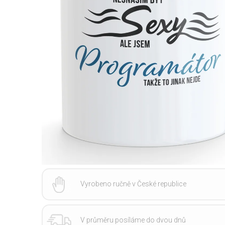
Vyrobeno ručně v České republice
V průměru posíláme do dvou dnů