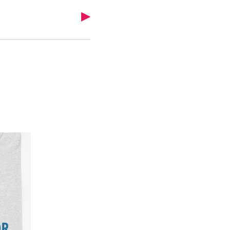
ládneme.
1 500 Kč
▶
 která je tak odolná, že i
fe) – ale zboží máte doma
ka vydrží i dlouhé roky
te si po cestě dát třeba