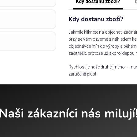
Kdy dostanu zboží?
D
Kdy dostanu zboží?
Jakmile kliknete na objednat, začín
brzy se vám ozveme s náhledem ke s
objednávce míří do výroby a během 
začít těšit, protože už skoro klepou 
Rychlost je naše druhé jméno – man
zaručeně plus!
Naši zákazníci nás milují