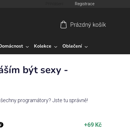
Přihlášení
Registrace
Prázdný košík
Nákupní
košík
Domácnost
Kolekce
Oblečení
ším být sexy -
 všechny programátory? Jste tu správně!
+69 Kč