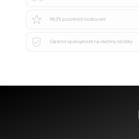
98,3% pozivitních hodnocení
Garance spokojenosti na všechny výrobky