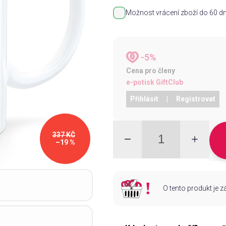
Možnost vrácení zboží do 60 dn
-5%
Cena pro členy
e-potisk GiftClub
Přihlásit
|
Registrovat
337 KČ
–19 %
O tento produkt je 