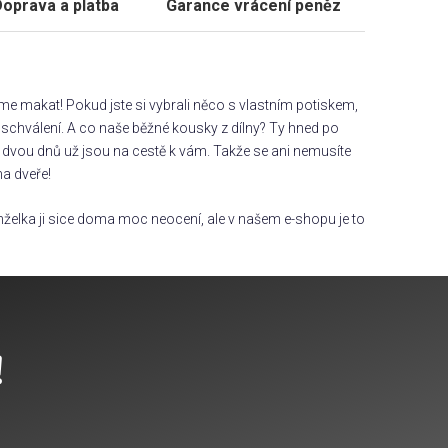
oprava a platba
Garance vrácení peněz
áme makat! Pokud jste si vybrali něco s vlastním potiskem,
chválení. A co naše běžné kousky z dílny? Ty hned po
dvou dnů už jsou na cestě k vám. Takže se ani nemusíte
na dveře!
želka ji sice doma moc neocení, ale v našem e-shopu je to
!