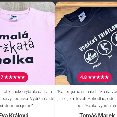
.7 ★★★★★
4.8 ★★★★★
i tohle tričko vybrala sama a
"Koupili jsme si tahle trička na vo
barvy i potisku. Vydrží i časté
jsme je milovali. Pohodlné, odoln
ní, doporučujeme!"
po několika vypráních.
Eva Králová
Tomáš Marek