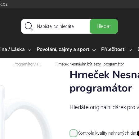
k.cz
Hledat
ina / Láska
Povolání, zájmy a sport
Příležitosti
Programátor / IT
Hrneček Nesnáším být sexy - programátor
Hrneček Nesná
programátor
Hledáte originální dárek pro
Kontrola kvality nahraných dat