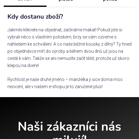
Kdy dostanu zboží?
Jakmile kliknete na objednat, začínáme makat! Pokud jste si
vybrali něco s vlastním potiskem, brzy se vám ozveme s
náhledem ke schválení. A co naše běžné kousky z dílny? Ty hned
po objednávce míří do výroby a během dvou dnů už jsou na
cestě k vám. Takže se ani nemusíte začít těšit, protože už skoro
klepou na dveře!
Rychlost je naše druhé jméno – manželka ji sice doma moc
neocení, ale v našem e-shopu je to zaručeně plus!
Naši zákazníci nás