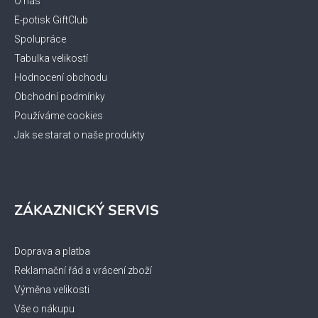
t
O nás
í
E-potisk GiftClub
Spolupráce
Tabulka velikostí
Hodnocení obchodu
Obchodní podmínky
Používáme cookies
Jak se starat o naše produkty
ZÁKAZNICKÝ SERVIS
Doprava a platba
Reklamační řád a vrácení zboží
Výměna velikosti
Vše o nákupu