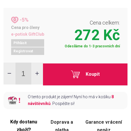
-5%
Cena celkem:
Cena pro členy
272 Kč
e-potisk GiftClub
Přihlásit
Odesíláme do 1-3 pracovních dní
Registrovat
Koupit
O tento produkt je zájem! Nyní ho má v košíku
8
návštěvníků
. Pospěšte si!
Kdy dostanu
Doprava a
Garance vrácení
zboží?
platba
peněz