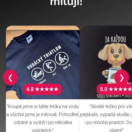
milují!
❮
❯
4.8 ★★★★★
5.0 ★★★★★
"Koupili jsme si tahle trička na vodu
"Skvělé tričko pro v
a všichni jsme je milovali. Pohodlné,
pejskaře, vypadá skvěle, 
odolné a vydrží i po několika
i po mnoha praních. Do
vypráních."
všem!"