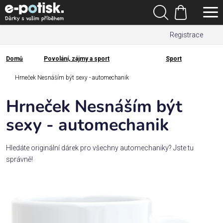
Přejít
Hledat
na
Nákupní
obsah
Registrace
košík
Den
otců
Domů
Povolání, zájmy a sport
Sport
Domů
Kategorie
Hrneček Nesnáším být sexy - automechanik
Hrneček Nesnáším být
Dárek
pro
sexy - automechanik
Rodina
Hledáte originální dárek pro všechny automechaniky? Jste tu
/
správně!
Láska
Povolání,
zájmy a
sport