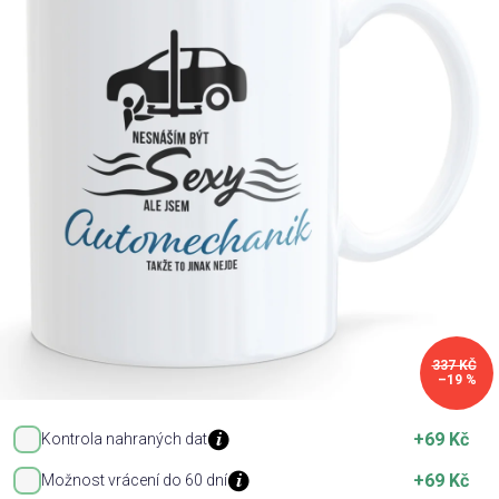
Příležitosti
Domácnost
Kolekce
Oblečení
Přihlášení
337 KČ
–19 %
+69 Kč
Kontrola nahraných dat
+69 Kč
Možnost vrácení do 60 dní