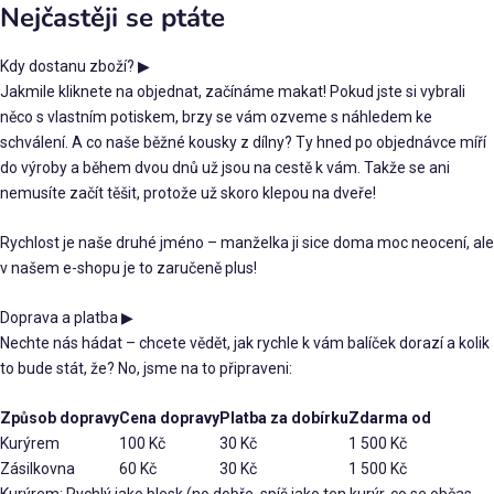
Nejčastěji se ptáte
Kdy dostanu zboží?
▶
Jakmile kliknete na objednat, začínáme makat! Pokud jste si vybrali
něco s vlastním potiskem, brzy se vám ozveme s náhledem ke
schválení. A co naše běžné kousky z dílny? Ty hned po objednávce míří
do výroby a během dvou dnů už jsou na cestě k vám. Takže se ani
nemusíte začít těšit, protože už skoro klepou na dveře!
Rychlost je naše druhé jméno – manželka ji sice doma moc neocení, ale
v našem e-shopu je to zaručeně plus!
Doprava a platba
▶
Nechte nás hádat – chcete vědět, jak rychle k vám balíček dorazí a kolik
to bude stát, že? No, jsme na to připraveni:
Způsob dopravy
Cena dopravy
Platba za dobírku
Zdarma od
Kurýrem
100 Kč
30 Kč
1 500 Kč
Zásilkovna
60 Kč
30 Kč
1 500 Kč