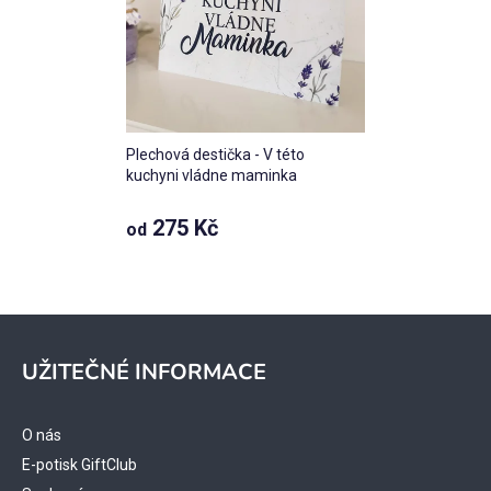
Plechová destička - V této
kuchyni vládne maminka
Průměrné
275 Kč
od
hodnocení
produktu
je
5,0
z 5
Z
hvězdiček.
á
UŽITEČNÉ INFORMACE
p
a
t
O nás
í
E-potisk GiftClub