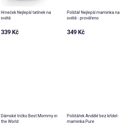
Hrneček Nejlepší tatínek na
Polštář Nejlepší maminka na
světě
světě - prověřeno
Průměrné
339 Kč
349 Kč
hodnocení
produktu
je
5,0
z 5
hvězdiček.
Dámské tričko Best Mommy in
Polštářek Andělé bez křídel-
the World
maminka Pure