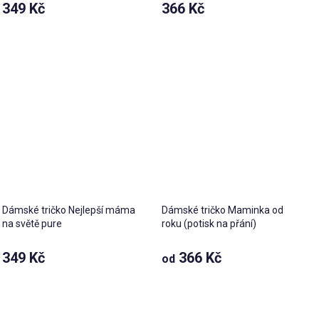
349 Kč
366 Kč
Dámské tričko Nejlepší máma
Dámské tričko Maminka od
na světě pure
roku (potisk na přání)
Průměrné
349 Kč
366 Kč
od
hodnocení
produktu
je
5,0
z 5