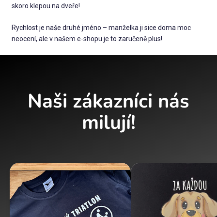
skoro klepou na dveře!
Rychlost je naše druhé jméno – manželka ji sice doma moc
neocení, ale v našem e-shopu je to zaručeně plus!
Naši zákazníci nás
milují!