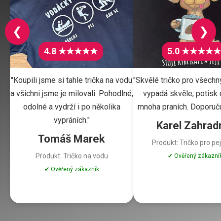
❮
❯
4.8 ★★★★★
5.0 ★★★★★
"Koupili jsme si tahle trička na vodu
"Skvělé tričko pro všechn
a všichni jsme je milovali. Pohodlné,
vypadá skvěle, potisk d
odolné a vydrží i po několika
mnoha praních. Doporuču
vypráních."
Karel Zahrad
Tomáš Marek
Produkt: Tričko pro pe
Produkt: Tričko na vodu
✔ Ověřený zákazní
✔ Ověřený zákazník