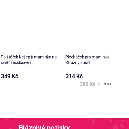
hvězdiček.
Polštářek Nejlepší maminka na
Plecháček pro maminku -
světě (exclusive)
Strážný anděl
Průměrné
349 Kč
314 Kč
hodnocení
389 Kč
produktu
(–19 %)
je
5,0
z 5
hvězdiček.
Bláznivé potisky