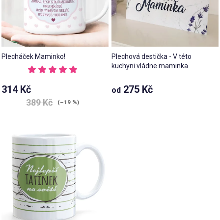
Plecháček Maminko!
Plechová destička - V této
kuchyni vládne maminka
Průměrné
hodnocení
Průměrné
314 Kč
275 Kč
od
produktu
hodnocení
je
389 Kč
produktu
(–19 %)
5,0
je
z 5
5,0
hvězdiček.
z 5
hvězdiček.