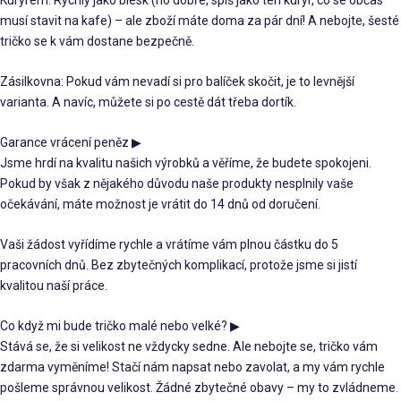
Kurýrem: Rychlý jako blesk (no dobře, spíš jako ten kurýr, co se občas
musí stavit na kafe) – ale zboží máte doma za pár dní! A nebojte, šesté
tričko se k vám dostane bezpečně.
Zásilkovna: Pokud vám nevadí si pro balíček skočit, je to levnější
varianta. A navíc, můžete si po cestě dát třeba dortík.
Garance vrácení peněz
▶
Jsme hrdí na kvalitu našich výrobků a věříme, že budete spokojeni.
Pokud by však z nějakého důvodu naše produkty nesplnily vaše
očekávání, máte možnost je vrátit do 14 dnů od doručení.
Vaši žádost vyřídíme rychle a vrátíme vám plnou částku do 5
pracovních dnů. Bez zbytečných komplikací, protože jsme si jistí
kvalitou naší práce.
Co když mi bude tričko malé nebo velké?
▶
Stává se, že si velikost ne vždycky sedne. Ale nebojte se, tričko vám
zdarma vyměníme! Stačí nám napsat nebo zavolat, a my vám rychle
pošleme správnou velikost. Žádné zbytečné obavy – my to zvládneme.