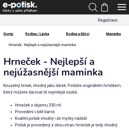
Přejít
Hledat
na
Nákupní
obsah
Registrace
košík
Den
otců
Domů
Rodina / Láska
Rodina a blízcí
Maminka
Domů
Kategorie
Hrneček - Nejlepší a nejúžasnější maminka
Hrneček - Nejlepší a
Dárek
pro
nejúžasnější maminka
Rodina
Kouzelný hrnek, vhodný jako dárek. Potěšte originálním hrníčkem,
/
který můžete darovat té nejmilejší osobě.
Láska
Hrneček o objemu 330 ml.
Provedení v bílé barvě.
Povolání,
Kvalitní potisk vhodný i do myčky nádobí
zájmy a
sport
Potisk je provedený z obou stran, hrneček je tedy vhodný