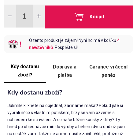
Koupit
O tento produkt je zájem! Nyní ho má v košíku
4
návštěvníků
. Pospěšte si!
Kdy dostanu
Doprava a
Garance vrácení
zboží?
platba
peněz
Kdy dostanu zboží?
Jakmile kliknete na objednat, začínáme makat! Pokud jste si
vybrali něco s vlastním potiskem, brzy se vám ozveme s
náhledem ke schválení. A co naše běžné kousky z dílny? Ty
hned po objednávce míří do výroby a během dvou dnů už jsou
na cestě k vám. Takže se ani nemusíte začít těšit, protože už