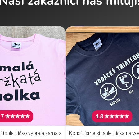
Naši zákazníci nás milují
.7 ★★★★★
4.8 ★★★★★
i tohle tričko vybrala sama a
"Koupili jsme si tahle trička na vo