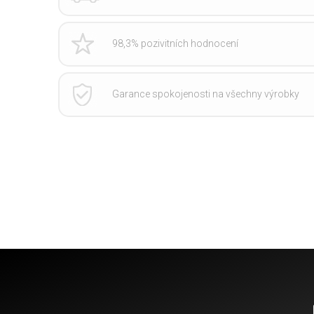
98,3% pozivitních hodnocení
Garance spokojenosti na všechny výrobky