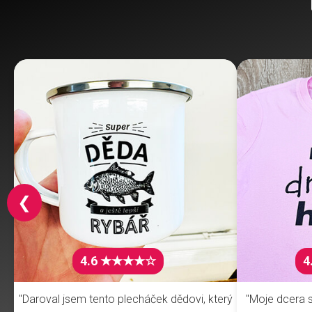
❮
4.6 ★★★★☆
4
"Daroval jsem tento plecháček dědovi, který
"Moje dcera s