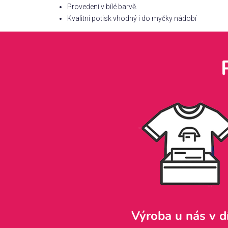
Provedení v bílé barvě.
Kvalitní potisk vhodný i do myčky nádobí
Výroba u nás v d