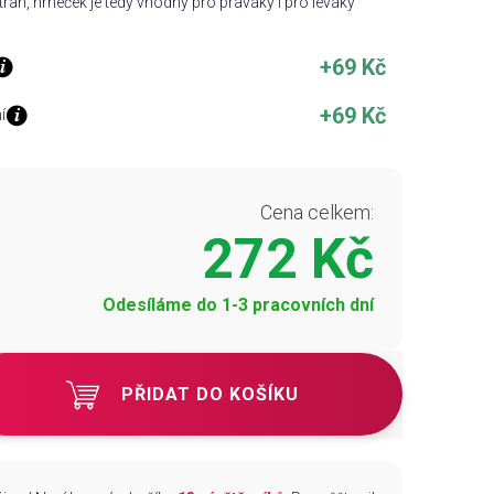
ran, hrneček je tedy vhodný pro praváky i pro leváky
+69 Kč
+69 Kč
í
Cena celkem:
272 Kč
Odesíláme do 1-3 pracovních dní
PŘIDAT DO KOŠÍKU