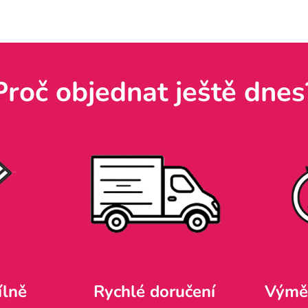
Proč objednat ještě dnes
ílně
Rychlé doručení
Výměn