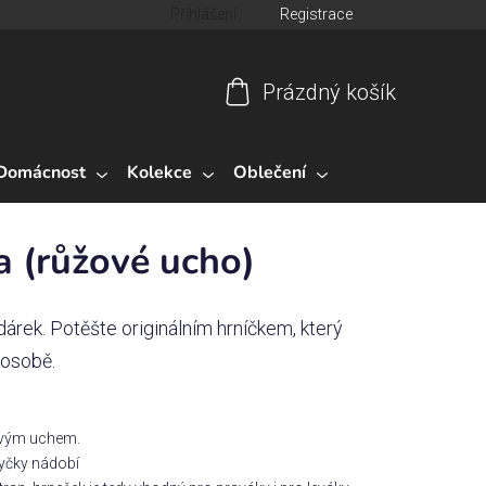
Přihlášení
Registrace
Prázdný košík
Nákupní
košík
Domácnost
Kolekce
Oblečení
 (růžové ucho)
árek. Potěšte originálním hrníčkem, který
 osobě.
žovým uchem.
myčky nádobí