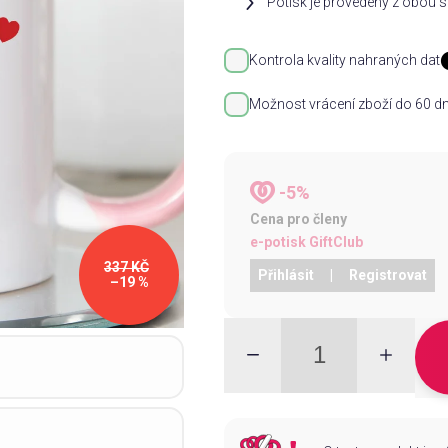
Potisk je provedený z obou st
Kontrola kvality nahraných dat
Možnost vrácení zboží do 60 dn
-5%
Cena pro členy
e-potisk GiftClub
337 KČ
Přihlásit
|
Registrovat
–19 %