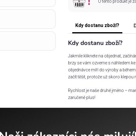
O tento produkt je 
Kdy dostanu zboží?
D
Kdy dostanu zboží?
Jakmile kliknete na objednat, začín
brzy se vám ozveme s náhledem ke s
objednávce míří do výroby a během 
začít těšit, protože už skoro klepou 
Rychlost je naše druhé jméno – man
zaručeně plus!