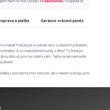
zájem! Nyní ho má v košíku
13 návštěvníků
. Pospěšte si!
oprava a platba
Garance vrácení peněz
áme makat! Pokud jste si vybrali něco s vlastním potiskem,
chválení. A co naše běžné kousky z dílny? Ty hned po
dvou dnů už jsou na cestě k vám. Takže se ani nemusíte
na dveře!
želka ji sice doma moc neocení, ale v našem e-shopu je to