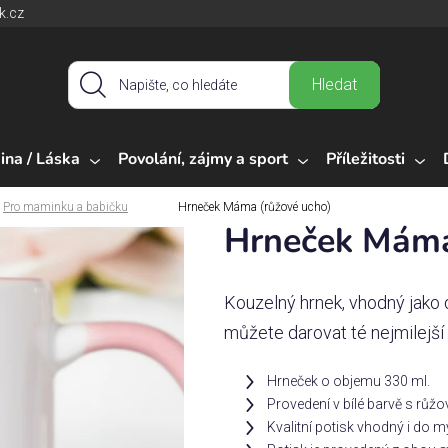
k.cz
Hledat
ina / Láska
Povolání, zájmy a sport
Příležitosti
Pro maminku a babičku
Hrneček Máma (růžové ucho)
Hrneček Máma
Kouzelný hrnek, vhodný jako d
můžete darovat té nejmilejší
Hrneček o objemu 330 ml.
Provedení v bílé barvě s rů
Kvalitní potisk vhodný i do 