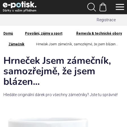
Přejít
Hledat
na
Nákupní
obsah
Registrace
košík
Den
otců
Domů
Povolání, zájmy a sport
Řemesla & technické obory
Domů
Kategorie
Zámečník
Hrneček Jsem zámečník, samozřejmě, že jsem blázen...
Hrneček Jsem zámečník,
Dárek
pro
samozřejmě, že jsem
blázen...
Rodina
/
Láska
Hledáte originální dárek pro všechny zámečníky? Jste tu správně!
Povolání,
zájmy a
sport