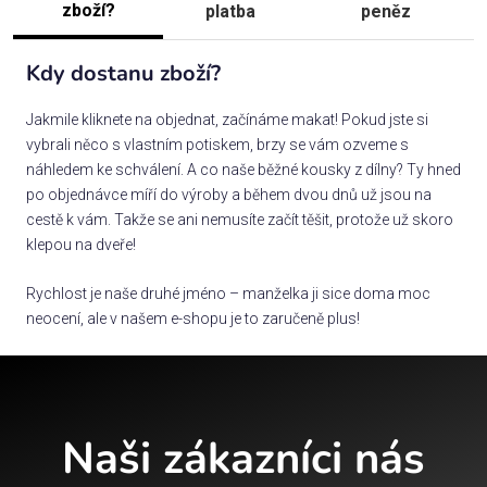
zboží?
platba
peněz
Kdy dostanu zboží?
Jakmile kliknete na objednat, začínáme makat! Pokud jste si
vybrali něco s vlastním potiskem, brzy se vám ozveme s
náhledem ke schválení. A co naše běžné kousky z dílny? Ty hned
po objednávce míří do výroby a během dvou dnů už jsou na
cestě k vám. Takže se ani nemusíte začít těšit, protože už skoro
klepou na dveře!
Rychlost je naše druhé jméno – manželka ji sice doma moc
neocení, ale v našem e-shopu je to zaručeně plus!
Naši zákazníci nás