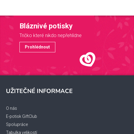
Bláznivé potisky
Tričko které nikdo nepřehlídne
Prohlédnout
Z
á
UŽITEČNÉ INFORMACE
p
a
t
O nás
í
E-potisk GiftClub
Spolupráce
Tabulka velikostí