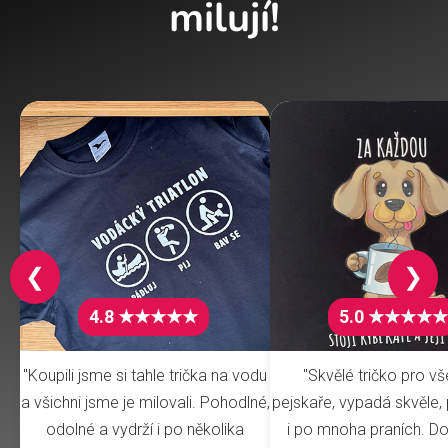
milují!
❮
❯
4.8 ★★★★★
5.0 ★★★★★
"Koupili jsme si tahle trička na vodu
"Skvělé tričko pro v
a všichni jsme je milovali. Pohodlné,
pejskaře, vypadá skvěle, 
odolné a vydrží i po několika
i po mnoha praních. Do