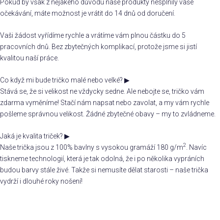
Pokud by však z nějakého důvodu naše produkty nesplnily vaše
očekávání, máte možnost je vrátit do 14 dnů od doručení.
Vaši žádost vyřídíme rychle a vrátíme vám plnou částku do 5
pracovních dnů. Bez zbytečných komplikací, protože jsme si jistí
kvalitou naší práce.
Co když mi bude tričko malé nebo velké?
▶
Stává se, že si velikost ne vždycky sedne. Ale nebojte se, tričko vám
zdarma vyměníme! Stačí nám napsat nebo zavolat, a my vám rychle
pošleme správnou velikost. Žádné zbytečné obavy – my to zvládneme.
Jaká je kvalita triček?
▶
2
Naše trička jsou z 100% bavlny s vysokou gramáží 180 g/m
. Navíc
tiskneme technologií, která je tak odolná, že i po několika vypráních
budou barvy stále živé. Takže si nemusíte dělat starosti – naše trička
vydrží i dlouhé roky nošení!