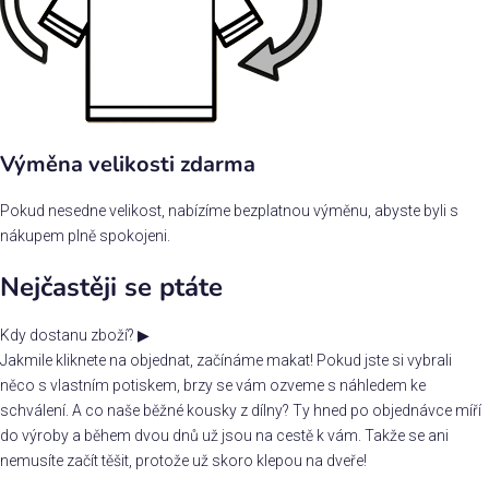
Výměna velikosti zdarma
Pokud nesedne velikost, nabízíme bezplatnou výměnu, abyste byli s
nákupem plně spokojeni.
Nejčastěji se ptáte
Kdy dostanu zboží?
▶
Jakmile kliknete na objednat, začínáme makat! Pokud jste si vybrali
něco s vlastním potiskem, brzy se vám ozveme s náhledem ke
schválení. A co naše běžné kousky z dílny? Ty hned po objednávce míří
do výroby a během dvou dnů už jsou na cestě k vám. Takže se ani
nemusíte začít těšit, protože už skoro klepou na dveře!