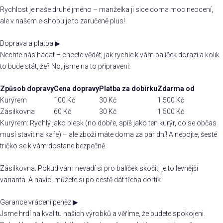
Rychlost je naše druhé jméno – manželka ji sice doma moc neocení,
ale v našem e-shopu je to zaručeně plus!
Doprava a platba
▶
Nechte nás hádat – chcete vědět, jak rychle k vám balíček dorazí a kolik
to bude stát, že? No, jsme na to připraveni:
Způsob dopravy
Cena dopravy
Platba za dobírku
Zdarma od
Kurýrem
100 Kč
30 Kč
1 500 Kč
Zásilkovna
60 Kč
30 Kč
1 500 Kč
Kurýrem: Rychlý jako blesk (no dobře, spíš jako ten kurýr, co se občas
musí stavit na kafe) – ale zboží máte doma za pár dní! A nebojte, šesté
tričko se k vám dostane bezpečně.
Zásilkovna: Pokud vám nevadí si pro balíček skočit, je to levnější
varianta. A navíc, můžete si po cestě dát třeba dortík.
Garance vrácení peněz
▶
Jsme hrdí na kvalitu našich výrobků a věříme, že budete spokojeni.