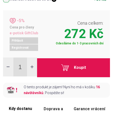
-5%
Cena celkem:
Cena pro členy
272 Kč
e-potisk GiftClub
Přihlásit
Odesíláme do 1-3 pracovních dní
Registrovat
Koupit
O tento produkt je zájem! Nyní ho má v košíku
16
návštěvníků
. Pospěšte si!
Kdy dostanu
Doprava a
Garance vrácení