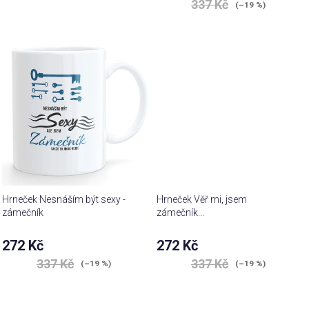
337 Kč
(–19 %)
Hrneček Nesnáším být sexy -
Hrneček Věř mi, jsem
zámečník
zámečník...
272 Kč
272 Kč
337 Kč
337 Kč
(–19 %)
(–19 %)