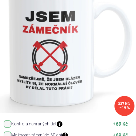
Příležitosti
Domácnost
Kolekce
Oblečení
Přihlášení
337 KČ
–19 %
+69 Kč
Kontrola nahraných dat
+69 Kč
Možnost vrácení do 60 dní