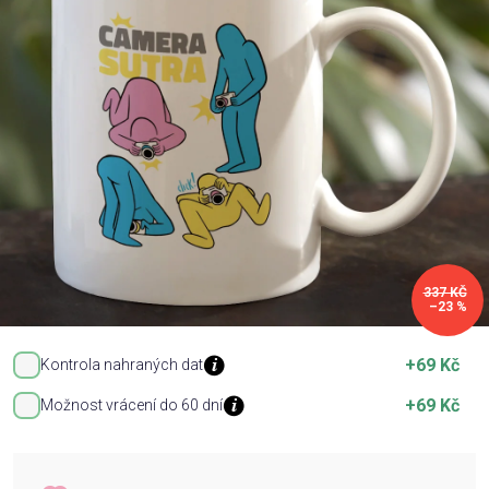
Příležitosti
Domácnost
Kolekce
Oblečení
337 KČ
–23 %
Přihlášení
+69 Kč
Kontrola nahraných dat
+69 Kč
Možnost vrácení do 60 dní