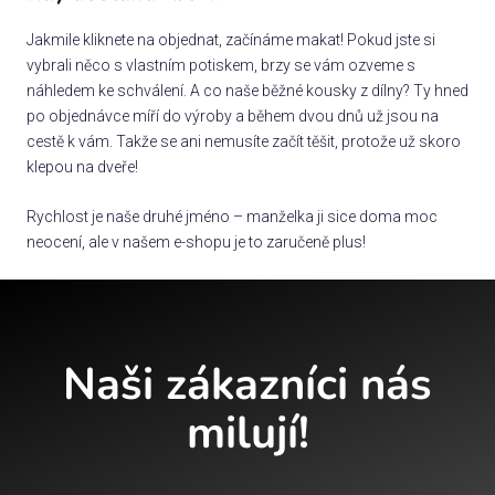
Jakmile kliknete na objednat, začínáme makat! Pokud jste si
vybrali něco s vlastním potiskem, brzy se vám ozveme s
náhledem ke schválení. A co naše běžné kousky z dílny? Ty hned
po objednávce míří do výroby a během dvou dnů už jsou na
cestě k vám. Takže se ani nemusíte začít těšit, protože už skoro
klepou na dveře!
Rychlost je naše druhé jméno – manželka ji sice doma moc
neocení, ale v našem e-shopu je to zaručeně plus!
Naši zákazníci nás
milují!