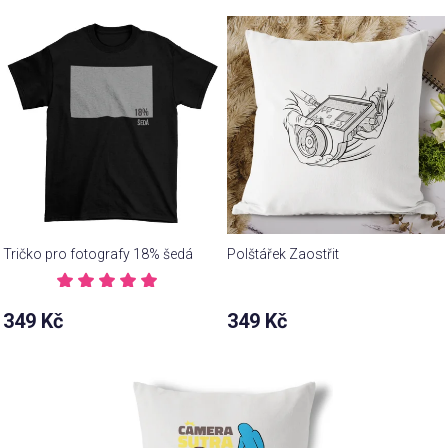
Tričko pro fotografy 18% šedá
Polštářek Zaostřit
Průměrné
hodnocení
349 Kč
349 Kč
produktu
je
5,0
z 5
hvězdiček.