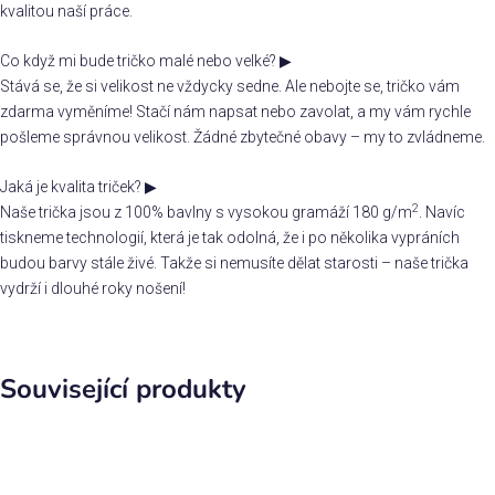
kvalitou naší práce.
Co když mi bude tričko malé nebo velké?
▶
Stává se, že si velikost ne vždycky sedne. Ale nebojte se, tričko vám
zdarma vyměníme! Stačí nám napsat nebo zavolat, a my vám rychle
pošleme správnou velikost. Žádné zbytečné obavy – my to zvládneme.
Jaká je kvalita triček?
▶
2
Naše trička jsou z 100% bavlny s vysokou gramáží 180 g/m
. Navíc
tiskneme technologií, která je tak odolná, že i po několika vypráních
budou barvy stále živé. Takže si nemusíte dělat starosti – naše trička
vydrží i dlouhé roky nošení!
Související produkty