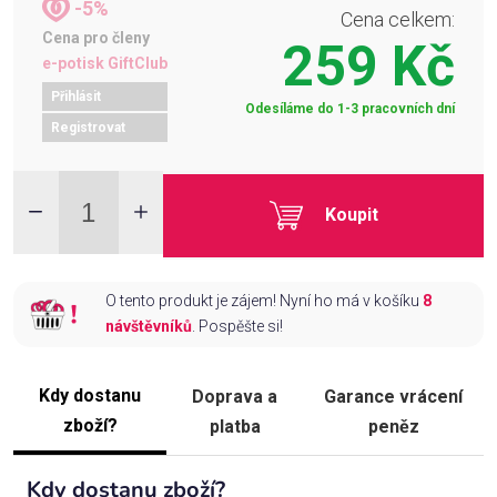
-5%
Cena celkem:
Cena pro členy
259 Kč
e-potisk GiftClub
Přihlásit
Odesíláme do 1-3 pracovních dní
Registrovat
Koupit
O tento produkt je zájem! Nyní ho má v košíku
8
návštěvníků
. Pospěšte si!
Kdy dostanu
Doprava a
Garance vrácení
zboží?
platba
peněz
Kdy dostanu zboží?