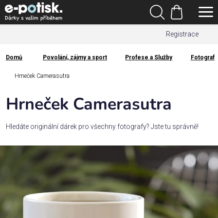
Přejít
Hledat
na
Nákupní
obsah
Registrace
košík
Den
otců
Domů
Povolání, zájmy a sport
Profese a Služby
Fotograf
Domů
Kategorie
Hrneček Camerasutra
Hrneček Camerasutra
Dárek
pro
Hledáte originální dárek pro všechny fotografy? Jste tu správně!
Rodina
/
Láska
Povolání,
zájmy a
sport