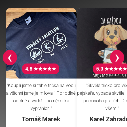
❮
❯
4.8 ★★★★★
5.0 ★★★★★
"Koupili jsme si tahle trička na vodu
"Skvělé tričko pro v
a všichni jsme je milovali. Pohodlné,
pejskaře, vypadá skvěle, 
odolné a vydrží i po několika
i po mnoha praních. Do
vypráních."
všem!"
Tomáš Marek
Karel Zahrad