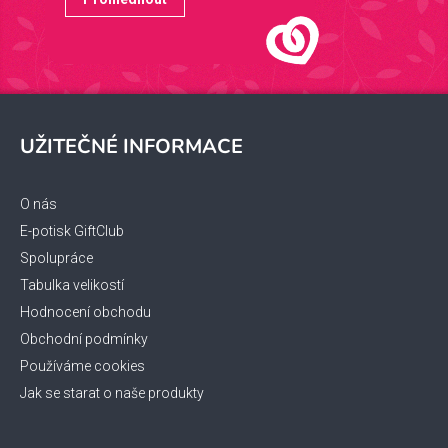
Z
á
UŽITEČNÉ INFORMACE
p
a
t
O nás
í
E-potisk GiftClub
Spolupráce
Tabulka velikostí
Hodnocení obchodu
Obchodní podmínky
Používáme cookies
Jak se starat o naše produkty