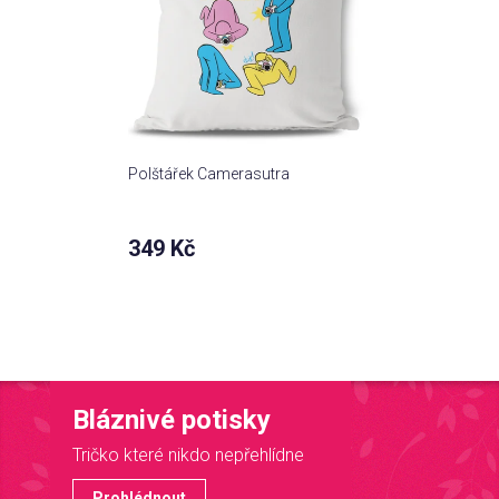
Polštářek Camerasutra
349 Kč
Bláznivé potisky
Tričko které nikdo nepřehlídne
Prohlédnout