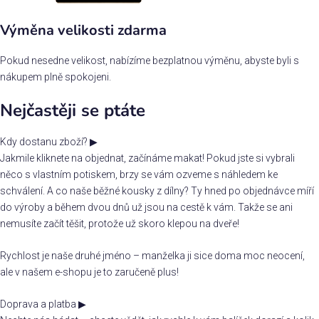
Výměna velikosti zdarma
Pokud nesedne velikost, nabízíme bezplatnou výměnu, abyste byli s
nákupem plně spokojeni.
Nejčastěji se ptáte
Kdy dostanu zboží?
▶
Jakmile kliknete na objednat, začínáme makat! Pokud jste si vybrali
něco s vlastním potiskem, brzy se vám ozveme s náhledem ke
schválení. A co naše běžné kousky z dílny? Ty hned po objednávce míří
do výroby a během dvou dnů už jsou na cestě k vám. Takže se ani
nemusíte začít těšit, protože už skoro klepou na dveře!
Rychlost je naše druhé jméno – manželka ji sice doma moc neocení,
ale v našem e-shopu je to zaručeně plus!
Doprava a platba
▶