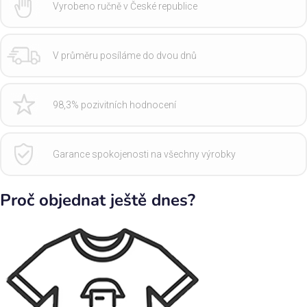
Vyrobeno ručně v České republice
V průměru posíláme do dvou dnů
98,3% pozivitních hodnocení
Garance spokojenosti na všechny výrobky
Proč objednat ještě dnes?