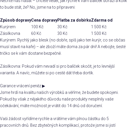
Nechte nás hádat – chcete vědět, jak rychle k vám balíček dorazí a kolik
to bude stát, že? No, jsme na to připraveni:
Způsob dopravy
Cena dopravy
Platba za dobírku
Zdarma od
Kurýrem
100 Kč
30 Kč
1 500 Kč
Zásilkovna
60 Kč
30 Kč
1 500 Kč
Kurýrem: Rychlý jako blesk (no dobře, spíš jako ten kurýr, co se občas
musí stavit na kafe) – ale zboží máte doma za pár dní! A nebojte, šesté
tričko se k vám dostane bezpečně.
Zásilkovna: Pokud vám nevadí si pro balíček skočit, je to levnější
varianta. A navíc, můžete si po cestě dát třeba dortík.
Garance vrácení peněz
▶
Jsme hrdí na kvalitu našich výrobků a věříme, že budete spokojeni.
Pokud by však z nějakého důvodu naše produkty nesplnily vaše
očekávání, máte možnost je vrátit do 14 dnů od doručení.
Vaši žádost vyřídíme rychle a vrátíme vám plnou částku do 5
pracovních dnů. Bez zbytečných komplikací, protože jsme si jistí