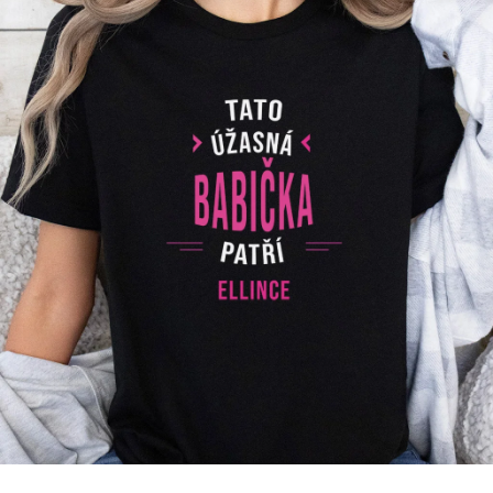
Příležitosti
Domácnost
Kolekce
Oblečení
Přihlášení