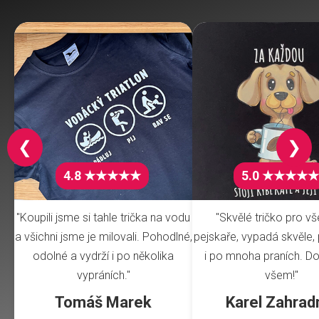
❮
❯
4.8 ★★★★★
5.0 ★★★★★
"Koupili jsme si tahle trička na vodu
"Skvělé tričko pro v
a všichni jsme je milovali. Pohodlné,
pejskaře, vypadá skvěle, 
odolné a vydrží i po několika
i po mnoha praních. Do
vypráních."
všem!"
Tomáš Marek
Karel Zahrad