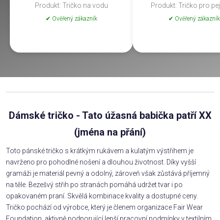
Produkt: Tričko na vodu
Produkt: Tričko pro pe
✔ Ověřený zákazník
✔ Ověřený zákazník
Dámské tričko - Tato úžasná babička patří XX
(jména na přání)
Toto pánské tričko s krátkým rukávem a kulatým výstřihem je
navrženo pro pohodlné nošení a dlouhou životnost. Díky vyšší
gramáži je materiál pevný a odolný, zároveň však zůstává příjemný
na těle. Bezešvý střih po stranách pomáhá udržet tvar i po
opakovaném praní. Skvělá kombinace kvality a dostupné ceny.
Tričko pochází od výrobce, který je členem organizace Fair Wear
Foundation, aktivně podporující lepší pracovní podmínky v textilním