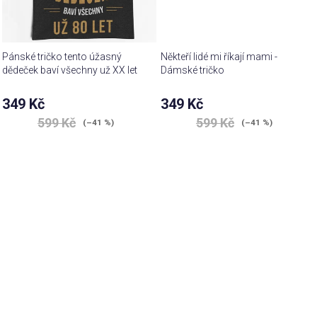
Pánské tričko tento úžasný
Někteří lidé mi říkají mami -
dědeček baví všechny už XX let
Dámské tričko
349 Kč
349 Kč
599 Kč
599 Kč
(–41 %)
(–41 %)