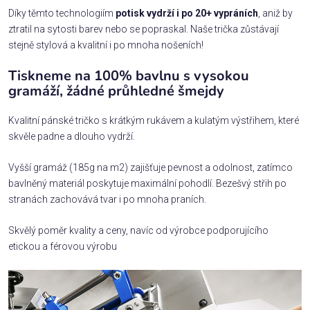
Díky těmto technologiím
potisk vydrží i po 20+ vypráních
, aniž by
ztratil na sytosti barev nebo se popraskal. Naše trička zůstávají
stejně stylová a kvalitní i po mnoha nošeních!
Tiskneme na 100% bavlnu s vysokou
gramáží, žádné průhledné šmejdy
Kvalitní pánské tričko s krátkým rukávem a kulatým výstřihem, které
skvěle padne a dlouho vydrží.
Vyšší gramáž (185g na m2) zajišťuje pevnost a odolnost, zatímco
bavlněný materiál poskytuje maximální pohodlí. Bezešvý střih po
stranách zachovává tvar i po mnoha praních.
Skvělý poměr kvality a ceny, navíc od výrobce podporujícího
etickou a férovou výrobu