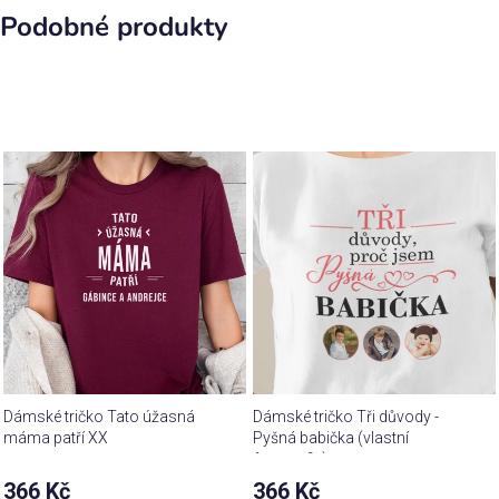
Podobné produkty
Dámské tričko Tato úžasná
Dámské tričko Tři důvody -
máma patří XX
Pyšná babička (vlastní
fotografie)
Průměrné
366 Kč
366 Kč