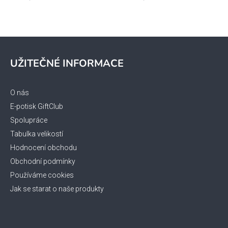
hodnocení
produktu
je
5,0
z 5
Z
hvězdiček.
á
UŽITEČNÉ INFORMACE
p
a
t
O nás
í
E-potisk GiftClub
Spolupráce
Tabulka velikostí
Hodnocení obchodu
Obchodní podmínky
Používáme cookies
Jak se starat o naše produkty