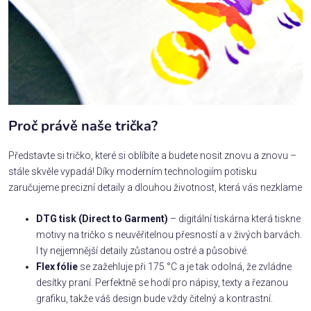
Proč právě naše trička?
Představte si tričko, které si oblíbíte a budete nosit znovu a znovu –
stále skvěle vypadá! Díky moderním technologiím potisku
zaručujeme precizní detaily a dlouhou životnost, která vás nezklame
DTG tisk (Direct to Garment)
– digitální tiskárna která tiskne
motivy na tričko s neuvěřitelnou přesností a v živých barvách.
I ty nejjemnější detaily zůstanou ostré a působivé.
Flex fólie
se zažehluje při 175 °C a je tak odolná, že zvládne
desítky praní. Perfektně se hodí pro nápisy, texty a řezanou
grafiku, takže váš design bude vždy čitelný a kontrastní.