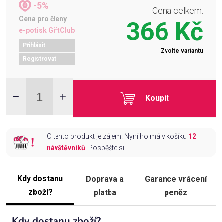
-5%
Cena celkem:
Cena pro členy
366 Kč
e-potisk GiftClub
Přihlásit
Zvolte variantu
Registrovat
Koupit
O tento produkt je zájem! Nyní ho má v košíku
12
návštěvníků
. Pospěšte si!
Kdy dostanu
Doprava a
Garance vrácení
zboží?
platba
peněz
Kdy dostanu zboží?