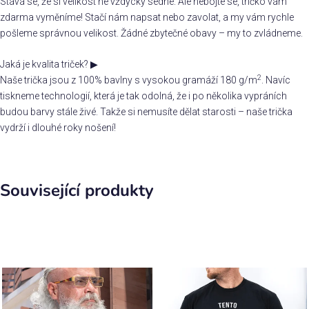
Stává se, že si velikost ne vždycky sedne. Ale nebojte se, tričko vám
zdarma vyměníme! Stačí nám napsat nebo zavolat, a my vám rychle
pošleme správnou velikost. Žádné zbytečné obavy – my to zvládneme.
Jaká je kvalita triček?
▶
2
Naše trička jsou z 100% bavlny s vysokou gramáží 180 g/m
. Navíc
tiskneme technologií, která je tak odolná, že i po několika vypráních
budou barvy stále živé. Takže si nemusíte dělat starosti – naše trička
vydrží i dlouhé roky nošení!
Související produkty