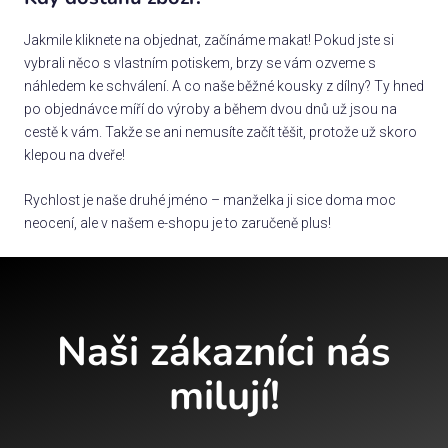
Jakmile kliknete na objednat, začínáme makat! Pokud jste si
vybrali něco s vlastním potiskem, brzy se vám ozveme s
náhledem ke schválení. A co naše běžné kousky z dílny? Ty hned
po objednávce míří do výroby a během dvou dnů už jsou na
cestě k vám. Takže se ani nemusíte začít těšit, protože už skoro
klepou na dveře!
Rychlost je naše druhé jméno – manželka ji sice doma moc
neocení, ale v našem e-shopu je to zaručeně plus!
Naši zákazníci nás
milují!