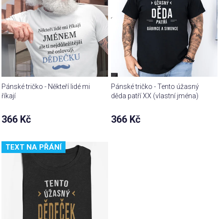
Pánské tričko - Někteří lidé mi
Pánské tričko - Tento úžasný
říkají
děda patří XX (vlastní jména)
Průměrné
366 Kč
366 Kč
hodnocení
produktu
je
TEXT NA PŘÁNÍ
5,0
z 5
hvězdiček.