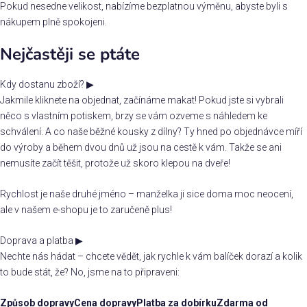
Pokud nesedne velikost, nabízíme bezplatnou výměnu, abyste byli s
nákupem plně spokojeni.
Nejčastěji se ptáte
Kdy dostanu zboží?
▶
Jakmile kliknete na objednat, začínáme makat! Pokud jste si vybrali
něco s vlastním potiskem, brzy se vám ozveme s náhledem ke
schválení. A co naše běžné kousky z dílny? Ty hned po objednávce míří
do výroby a během dvou dnů už jsou na cestě k vám. Takže se ani
nemusíte začít těšit, protože už skoro klepou na dveře!
Rychlost je naše druhé jméno – manželka ji sice doma moc neocení,
ale v našem e-shopu je to zaručeně plus!
Doprava a platba
▶
Nechte nás hádat – chcete vědět, jak rychle k vám balíček dorazí a kolik
to bude stát, že? No, jsme na to připraveni:
Způsob dopravy
Cena dopravy
Platba za dobírku
Zdarma od