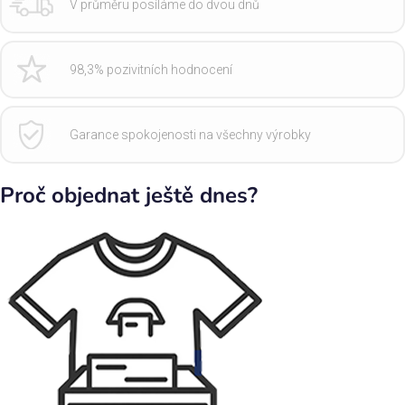
V průměru posíláme do dvou dnů
98,3% pozivitních hodnocení
Garance spokojenosti na všechny výrobky
Proč objednat ještě dnes?