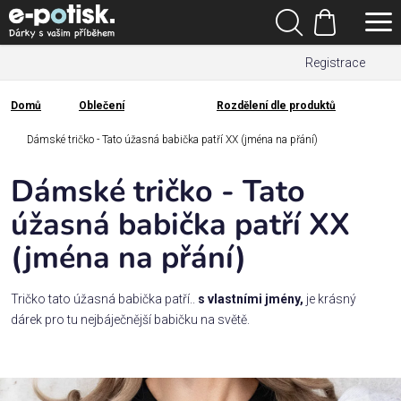
Přejít
Hledat
na
Nákupní
obsah
Registrace
košík
Den
otců
Domů
Oblečení
Rozdělení dle produktů
Domů
Kategorie
Dámské tričko - Tato úžasná babička patří XX (jména na přání)
Dámské tričko - Tato
Dárek
pro
úžasná babička patří XX
(jména na přání)
Rodina
/
Láska
Tričko tato úžasná babička patří..
s vlastními jmény,
je krásný
dárek pro tu nejbáječnější babičku na světě.
Povolání,
zájmy a
sport