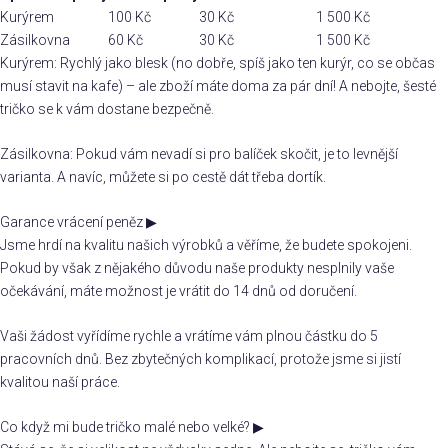
Kurýrem
100 Kč
30 Kč
1 500 Kč
Zásilkovna
60 Kč
30 Kč
1 500 Kč
Kurýrem: Rychlý jako blesk (no dobře, spíš jako ten kurýr, co se občas
musí stavit na kafe) – ale zboží máte doma za pár dní! A nebojte, šesté
tričko se k vám dostane bezpečně.
Zásilkovna: Pokud vám nevadí si pro balíček skočit, je to levnější
varianta. A navíc, můžete si po cestě dát třeba dortík.
Garance vrácení peněz
▶
Jsme hrdí na kvalitu našich výrobků a věříme, že budete spokojeni.
Pokud by však z nějakého důvodu naše produkty nesplnily vaše
očekávání, máte možnost je vrátit do 14 dnů od doručení.
Vaši žádost vyřídíme rychle a vrátíme vám plnou částku do 5
pracovních dnů. Bez zbytečných komplikací, protože jsme si jistí
kvalitou naší práce.
Co když mi bude tričko malé nebo velké?
▶