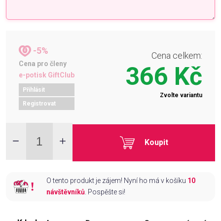
-5%
Cena celkem:
Cena pro členy
366 Kč
e-potisk GiftClub
Přihlásit
Zvolte variantu
Registrovat
Koupit
O tento produkt je zájem! Nyní ho má v košíku
10
návštěvníků
. Pospěšte si!