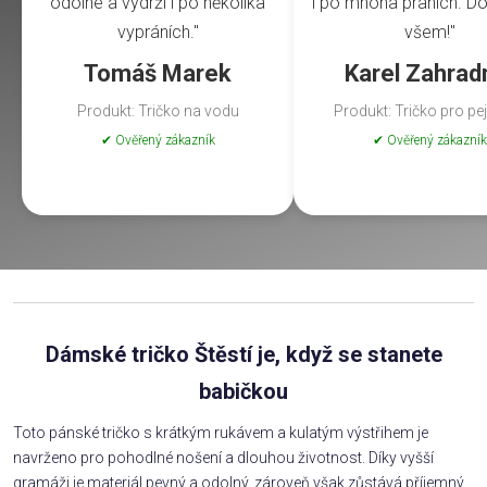
odolné a vydrží i po několika
i po mnoha praních. Do
vypráních."
všem!"
Tomáš Marek
Karel Zahrad
Produkt: Tričko na vodu
Produkt: Tričko pro pe
✔ Ověřený zákazník
✔ Ověřený zákazník
Dámské tričko Štěstí je, když se stanete
babičkou
Toto pánské tričko s krátkým rukávem a kulatým výstřihem je
navrženo pro pohodlné nošení a dlouhou životnost. Díky vyšší
gramáži je materiál pevný a odolný, zároveň však zůstává příjemný