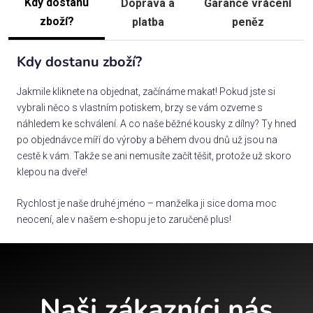
Kdy dostanu
Doprava a
Garance vrácení
zboží?
platba
peněz
Kdy dostanu zboží?
Jakmile kliknete na objednat, začínáme makat! Pokud jste si
vybrali něco s vlastním potiskem, brzy se vám ozveme s
náhledem ke schválení. A co naše běžné kousky z dílny? Ty hned
po objednávce míří do výroby a během dvou dnů už jsou na
cestě k vám. Takže se ani nemusíte začít těšit, protože už skoro
klepou na dveře!
Rychlost je naše druhé jméno – manželka ji sice doma moc
neocení, ale v našem e-shopu je to zaručeně plus!
Naši zákazníci nás