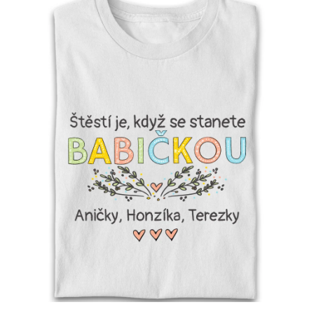
Příležitosti
Domácnost
Kolekce
Oblečení
Přihlášení