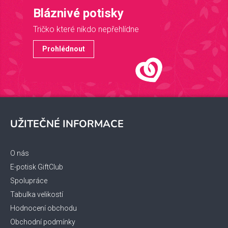
Bláznivé potisky
Tričko které nikdo nepřehlídne
Prohlédnout
Z
á
UŽITEČNÉ INFORMACE
p
a
t
O nás
í
E-potisk GiftClub
Spolupráce
Tabulka velikostí
Hodnocení obchodu
Obchodní podmínky