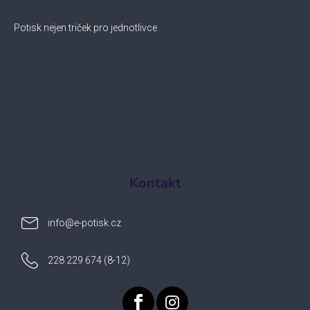
Potisk nejen triček pro jednotlivce
Kontakt
info
@
e-potisk.cz
228 229 674 (8-12)