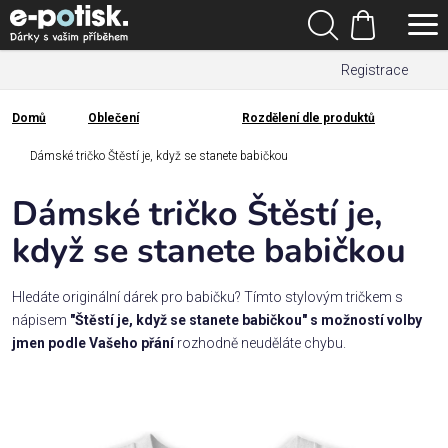
Přejít
Hledat
na
Nákupní
obsah
Registrace
košík
Den
otců
Domů
Oblečení
Rozdělení dle produktů
Domů
Kategorie
Dámské tričko Štěstí je, když se stanete babičkou
Dámské tričko Štěstí je,
Dárek
pro
když se stanete babičkou
Rodina
Hledáte originální dárek pro babičku? Tímto stylovým tričkem s
/
nápisem
"Štěstí je, když se stanete babičkou" s možností volby
Láska
jmen podle Vašeho přání
rozhodně neuděláte chybu.
Povolání,
zájmy a
sport