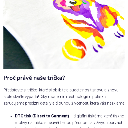
Proč právě naše trička?
Představte si tričko, které si oblíbíte a budete nosit znovu a znovu –
stále skvěle vypadá! Díky moderním technologiím potisku
zaručujeme precizní detaily a dlouhou životnost, která vás nezklame
DTG tisk (Direct to Garment)
– digitální tiskárna která tiskne
motivy na tričko s neuvěřitelnou přesností a v živých barvách.