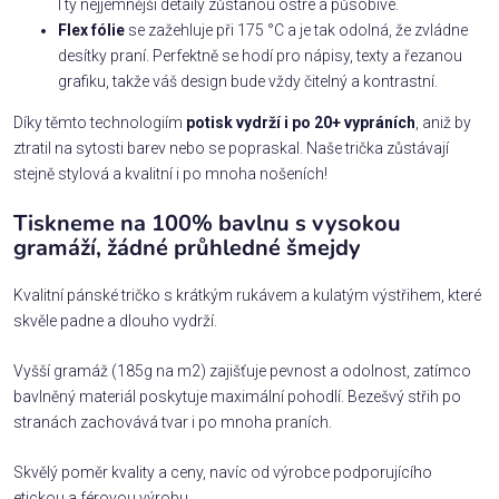
I ty nejjemnější detaily zůstanou ostré a působivé.
Flex fólie
se zažehluje při 175 °C a je tak odolná, že zvládne
desítky praní. Perfektně se hodí pro nápisy, texty a řezanou
grafiku, takže váš design bude vždy čitelný a kontrastní.
Díky těmto technologiím
potisk vydrží i po 20+ vypráních
, aniž by
ztratil na sytosti barev nebo se popraskal. Naše trička zůstávají
stejně stylová a kvalitní i po mnoha nošeních!
Tiskneme na 100% bavlnu s vysokou
gramáží, žádné průhledné šmejdy
Kvalitní pánské tričko s krátkým rukávem a kulatým výstřihem, které
skvěle padne a dlouho vydrží.
Vyšší gramáž (185g na m2) zajišťuje pevnost a odolnost, zatímco
bavlněný materiál poskytuje maximální pohodlí. Bezešvý střih po
stranách zachovává tvar i po mnoha praních.
Skvělý poměr kvality a ceny, navíc od výrobce podporujícího
etickou a férovou výrobu