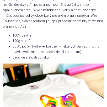
na těle. Bezešvý střih po stranách pomáhá udržet tvar i po
opakovaném praní. Skvělá kombinace kvality a dostupné ceny.
Tričko pochází od výrobce, který je členem organizace Fair Wear
Foundation, aktivně podporující lepší pracovní podmínky v textilním
průmyslu v Asii.
100% bavlna
190g na m2
od XS po 5xl (velké velikosti jen v některých barvách, nutno
ověřit zvolením kombinace v detailu produktu)
garance stálosti potisku