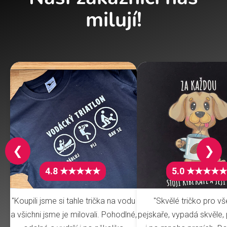
milují!
❮
❯
4.8 ★★★★★
5.0 ★★★★★
"Koupili jsme si tahle trička na vodu
"Skvělé tričko pro v
a všichni jsme je milovali. Pohodlné,
pejskaře, vypadá skvěle, 