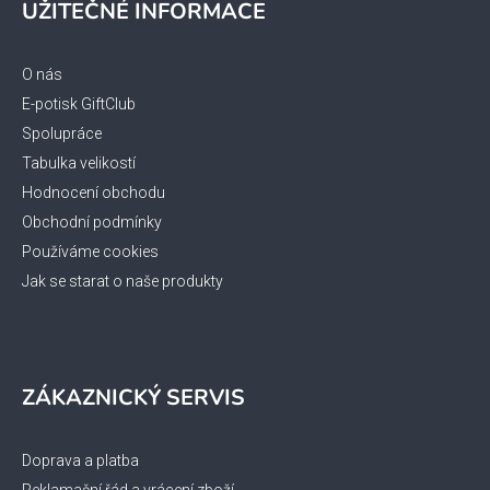
UŽITEČNÉ INFORMACE
p
a
t
O nás
í
E-potisk GiftClub
Spolupráce
Tabulka velikostí
Hodnocení obchodu
Obchodní podmínky
Používáme cookies
Jak se starat o naše produkty
ZÁKAZNICKÝ SERVIS
Doprava a platba