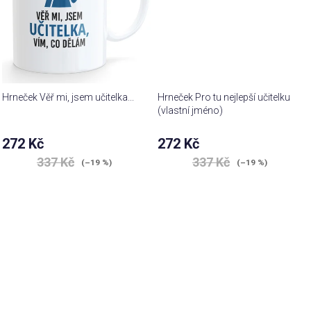
Hrneček Věř mi, jsem učitelka...
Hrneček Pro tu nejlepší učitelku
(vlastní jméno)
272 Kč
272 Kč
337 Kč
337 Kč
(–19 %)
(–19 %)