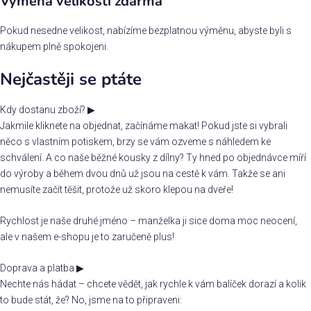
Výměna velikosti zdarma
Pokud nesedne velikost, nabízíme bezplatnou výměnu, abyste byli s
nákupem plně spokojeni.
Nejčastěji se ptáte
Kdy dostanu zboží?
▶
Jakmile kliknete na objednat, začínáme makat! Pokud jste si vybrali
něco s vlastním potiskem, brzy se vám ozveme s náhledem ke
schválení. A co naše běžné kousky z dílny? Ty hned po objednávce míří
do výroby a během dvou dnů už jsou na cestě k vám. Takže se ani
nemusíte začít těšit, protože už skoro klepou na dveře!
Rychlost je naše druhé jméno – manželka ji sice doma moc neocení,
ale v našem e-shopu je to zaručeně plus!
Doprava a platba
▶
Nechte nás hádat – chcete vědět, jak rychle k vám balíček dorazí a kolik
to bude stát, že? No, jsme na to připraveni: