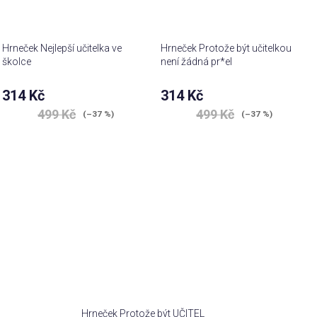
Hrneček Nejlepší učitelka ve
Hrneček Protože být učitelkou
školce
není žádná pr*el
314 Kč
314 Kč
499 Kč
499 Kč
(–37 %)
(–37 %)
Hrneček Protože být UČITEL