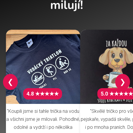
milují!
❮
❯
4.8 ★★★★★
5.0 ★★★★★
"Koupili jsme si tahle trička na vodu
"Skvělé tričko pro v
a všichni jsme je milovali. Pohodlné,
pejskaře, vypadá skvěle, 
odolné a vydrží i po několika
i po mnoha praních. Do