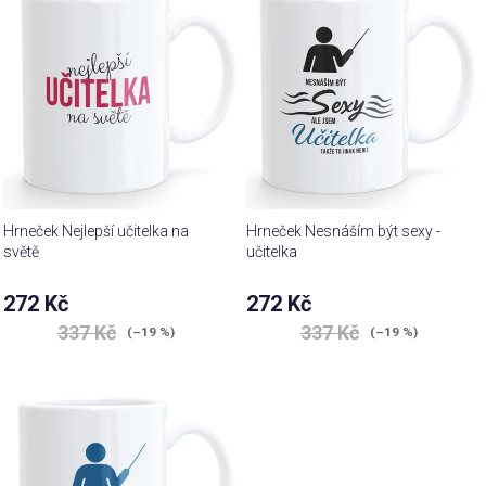
Hrneček Nejlepší učitelka na
Hrneček Nesnáším být sexy -
světě
učitelka
272 Kč
272 Kč
337 Kč
337 Kč
(–19 %)
(–19 %)