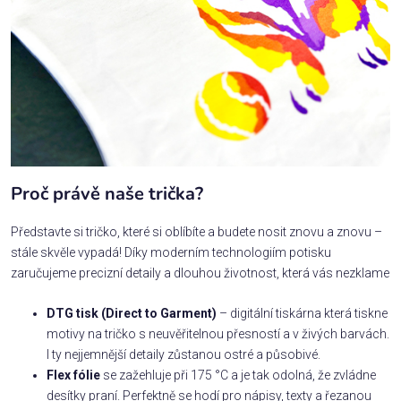
Proč právě naše trička?
Představte si tričko, které si oblíbíte a budete nosit znovu a znovu –
stále skvěle vypadá! Díky moderním technologiím potisku
zaručujeme precizní detaily a dlouhou životnost, která vás nezklame
DTG tisk (Direct to Garment)
– digitální tiskárna která tiskne
motivy na tričko s neuvěřitelnou přesností a v živých barvách.
I ty nejjemnější detaily zůstanou ostré a působivé.
Flex fólie
se zažehluje při 175 °C a je tak odolná, že zvládne
desítky praní. Perfektně se hodí pro nápisy, texty a řezanou