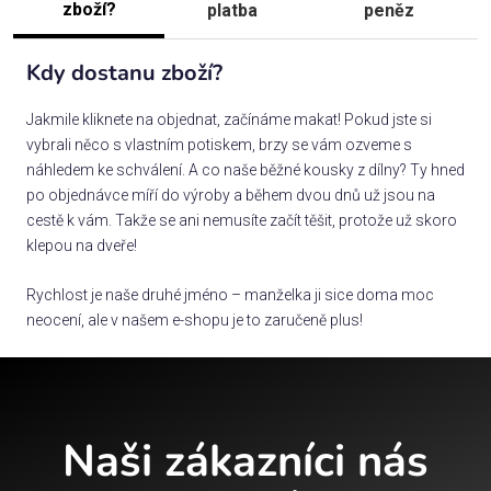
zboží?
platba
peněz
Kdy dostanu zboží?
Jakmile kliknete na objednat, začínáme makat! Pokud jste si
vybrali něco s vlastním potiskem, brzy se vám ozveme s
náhledem ke schválení. A co naše běžné kousky z dílny? Ty hned
po objednávce míří do výroby a během dvou dnů už jsou na
cestě k vám. Takže se ani nemusíte začít těšit, protože už skoro
klepou na dveře!
Rychlost je naše druhé jméno – manželka ji sice doma moc
neocení, ale v našem e-shopu je to zaručeně plus!
Naši zákazníci nás