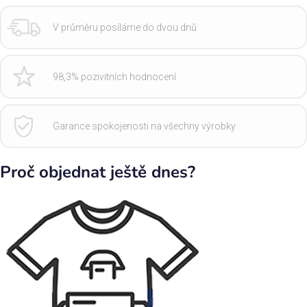
V průměru posíláme do dvou dnů
98,3% pozivitních hodnocení
Garance spokojenosti na všechny výrobky
Proč objednat ještě dnes?