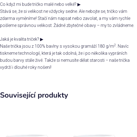
Co když mi bude tričko malé nebo velké?
▶
Stává se, že si velikost ne vždycky sedne. Ale nebojte se, tričko vám
zdarma vyměníme! Stačí nám napsat nebo zavolat, a my vám rychle
pošleme správnou velikost. Žádné zbytečné obavy – my to zvládneme.
Jaká je kvalita triček?
▶
2
Naše trička jsou z 100% bavlny s vysokou gramáží 180 g/m
. Navíc
tiskneme technologií, která je tak odolná, že i po několika vypráních
budou barvy stále živé. Takže si nemusíte dělat starosti – naše trička
vydrží i dlouhé roky nošení!
Související produkty