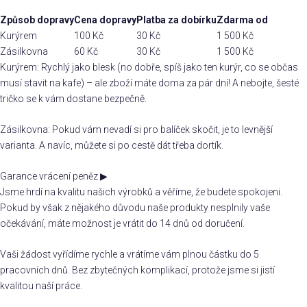
Způsob dopravy
Cena dopravy
Platba za dobírku
Zdarma od
Kurýrem
100 Kč
30 Kč
1 500 Kč
Zásilkovna
60 Kč
30 Kč
1 500 Kč
Kurýrem: Rychlý jako blesk (no dobře, spíš jako ten kurýr, co se občas
musí stavit na kafe) – ale zboží máte doma za pár dní! A nebojte, šesté
tričko se k vám dostane bezpečně.
Zásilkovna: Pokud vám nevadí si pro balíček skočit, je to levnější
varianta. A navíc, můžete si po cestě dát třeba dortík.
Garance vrácení peněz
▶
Jsme hrdí na kvalitu našich výrobků a věříme, že budete spokojeni.
Pokud by však z nějakého důvodu naše produkty nesplnily vaše
očekávání, máte možnost je vrátit do 14 dnů od doručení.
Vaši žádost vyřídíme rychle a vrátíme vám plnou částku do 5
pracovních dnů. Bez zbytečných komplikací, protože jsme si jistí
kvalitou naší práce.