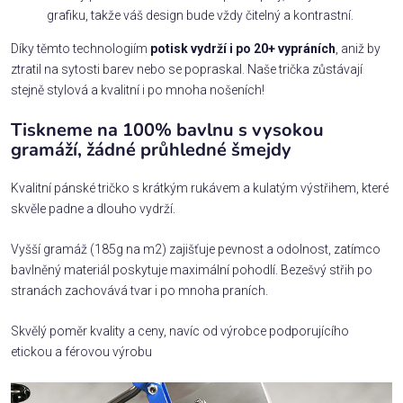
grafiku, takže váš design bude vždy čitelný a kontrastní.
Díky těmto technologiím
potisk vydrží i po 20+ vypráních
, aniž by
ztratil na sytosti barev nebo se popraskal. Naše trička zůstávají
stejně stylová a kvalitní i po mnoha nošeních!
Tiskneme na 100% bavlnu s vysokou
gramáží, žádné průhledné šmejdy
Kvalitní pánské tričko s krátkým rukávem a kulatým výstřihem, které
skvěle padne a dlouho vydrží.
Vyšší gramáž (185g na m2) zajišťuje pevnost a odolnost, zatímco
bavlněný materiál poskytuje maximální pohodlí. Bezešvý střih po
stranách zachovává tvar i po mnoha praních.
Skvělý poměr kvality a ceny, navíc od výrobce podporujícího
etickou a férovou výrobu