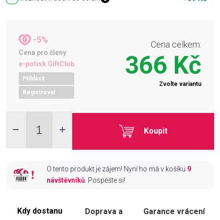
-5%
Cena celkem:
Cena pro členy
366 Kč
e-potisk GiftClub
Přihlásit
Zvolte variantu
Registrovat
Koupit
O tento produkt je zájem! Nyní ho má v košíku
9
návštěvníků
. Pospěšte si!
Kdy dostanu
Doprava a
Garance vrácení