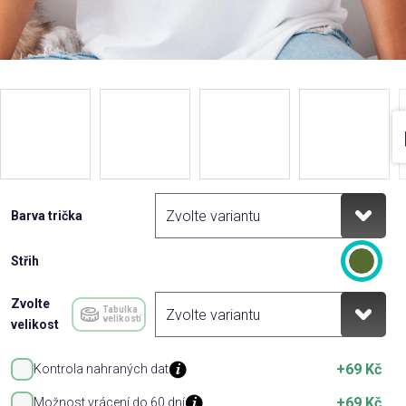
Barva trička
Střih
Zvolte
Tabulka
velikostí
velikost
+69 Kč
Kontrola nahraných dat
+69 Kč
Možnost vrácení do 60 dní