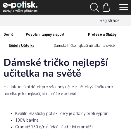
Přejít
Hledat
na
Nákupní
obsah
Registrace
košík
Den
otců
Domů
Povolání, zájmy a sport
Profese a Služby
Domů
Kategorie
Učitel / Učitelka
Dámské tričko nejlepší učitelka na světě
Dámské tričko nejlepší
Dárek
pro
učitelka na světě
Rodina
Hledáte ideální dárek pro všechny učitele, učitelky? Tričko pro
/
učitelku je to nejlepší, čím můžete potěšit.
Láska
Kvalitní elastický potisk, který je odolný proti vyprání.
Povolání,
100% bavlna.
zájmy a
sport
2
Gramáž 160 g/m
(ideální střední gramáž).