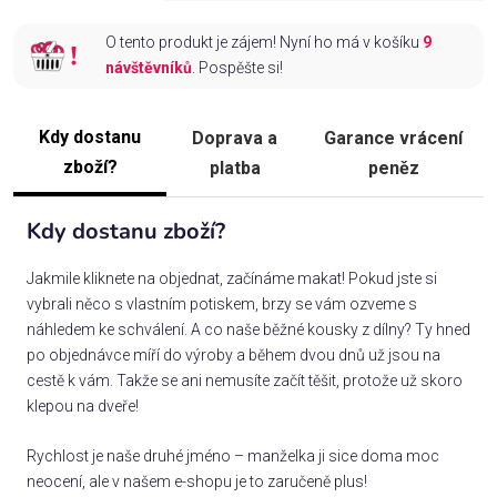
O tento produkt je zájem! Nyní ho má v košíku
9
návštěvníků
. Pospěšte si!
Kdy dostanu
Doprava a
Garance vrácení
zboží?
platba
peněz
Kdy dostanu zboží?
Jakmile kliknete na objednat, začínáme makat! Pokud jste si
vybrali něco s vlastním potiskem, brzy se vám ozveme s
náhledem ke schválení. A co naše běžné kousky z dílny? Ty hned
po objednávce míří do výroby a během dvou dnů už jsou na
cestě k vám. Takže se ani nemusíte začít těšit, protože už skoro
klepou na dveře!
Rychlost je naše druhé jméno – manželka ji sice doma moc
neocení, ale v našem e-shopu je to zaručeně plus!