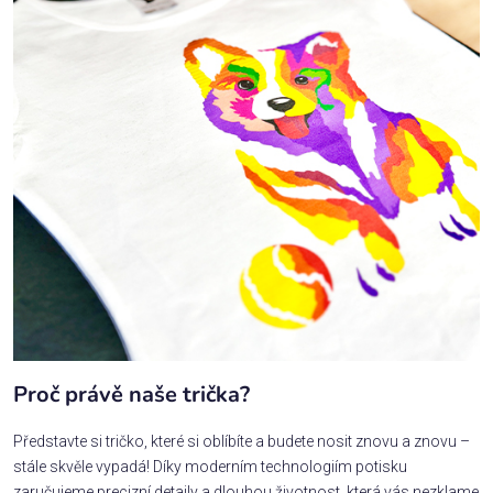
Proč právě naše trička?
Představte si tričko, které si oblíbíte a budete nosit znovu a znovu –
stále skvěle vypadá! Díky moderním technologiím potisku
zaručujeme precizní detaily a dlouhou životnost, která vás nezklame