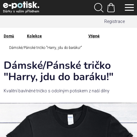
Přejít
Hledat
na
Nákupní
obsah
Registrace
košík
Den
otců
Domů
Kolekce
Vtipné
Domů
Kategorie
Dámské/Pánské tričko "Harry, jdu do baráku!"
Dámské/Pánské tričko
Dárek
pro
"Harry, jdu do baráku!"
Rodina
Kvalitní bavlněné tričko s odolným potiskem z naší dílny
/
Láska
Povolání,
zájmy a
sport