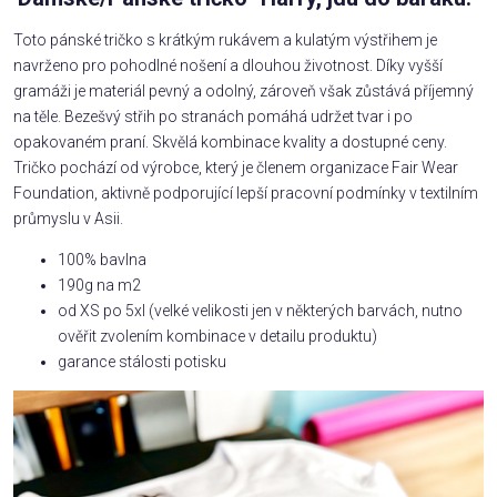
Toto pánské tričko s krátkým rukávem a kulatým výstřihem je
navrženo pro pohodlné nošení a dlouhou životnost. Díky vyšší
gramáži je materiál pevný a odolný, zároveň však zůstává příjemný
na těle. Bezešvý střih po stranách pomáhá udržet tvar i po
opakovaném praní. Skvělá kombinace kvality a dostupné ceny.
Tričko pochází od výrobce, který je členem organizace Fair Wear
Foundation, aktivně podporující lepší pracovní podmínky v textilním
průmyslu v Asii.
100% bavlna
190g na m2
od XS po 5xl (velké velikosti jen v některých barvách, nutno
ověřit zvolením kombinace v detailu produktu)
garance stálosti potisku