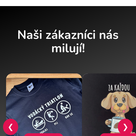
Naši zákazníci nás
milují!
❮
❯