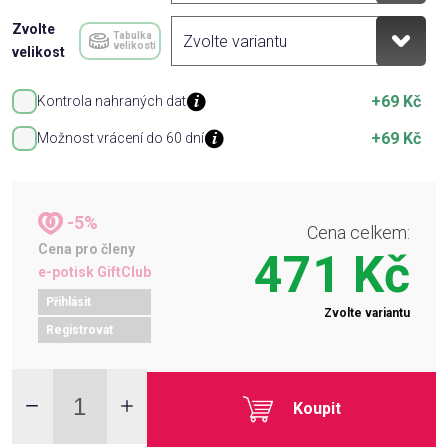
Zvolte
Tabulka
velikostí
velikost
+69 Kč
Kontrola nahraných dat
+69 Kč
Možnost vrácení do 60 dní
-5%
Cena celkem:
Cena pro členy
471 Kč
e-potisk GiftClub
Přihlásit
Zvolte variantu
Registrovat
Koupit