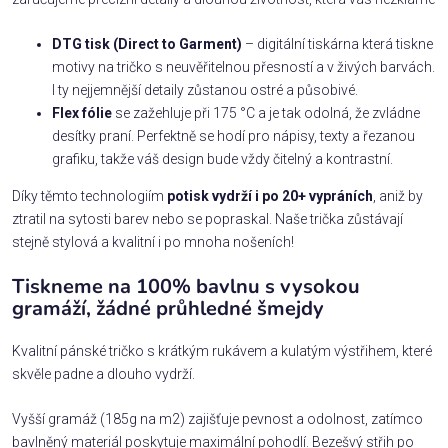
DTG tisk (Direct to Garment)
– digitální tiskárna která tiskne
motivy na tričko s neuvěřitelnou přesností a v živých barvách.
I ty nejjemnější detaily zůstanou ostré a působivé.
Flex fólie
se zažehluje při 175 °C a je tak odolná, že zvládne
desítky praní. Perfektně se hodí pro nápisy, texty a řezanou
grafiku, takže váš design bude vždy čitelný a kontrastní.
Díky těmto technologiím
potisk vydrží i po 20+ vypráních
, aniž by
ztratil na sytosti barev nebo se popraskal. Naše trička zůstávají
stejně stylová a kvalitní i po mnoha nošeních!
Tiskneme na 100% bavlnu s vysokou
gramáží, žádné průhledné šmejdy
Kvalitní pánské tričko s krátkým rukávem a kulatým výstřihem, které
skvěle padne a dlouho vydrží.
Vyšší gramáž (185g na m2) zajišťuje pevnost a odolnost, zatímco
bavlněný materiál poskytuje maximální pohodlí. Bezešvý střih po