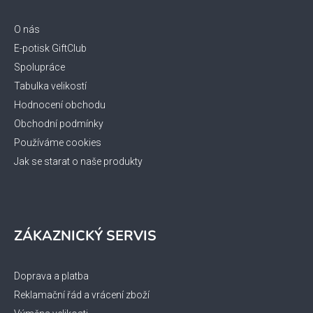
a
t
O nás
í
E-potisk GiftClub
Spolupráce
Tabulka velikostí
Hodnocení obchodu
Obchodní podmínky
Používáme cookies
Jak se starat o naše produkty
ZÁKAZNICKÝ SERVIS
Doprava a platba
Reklamační řád a vrácení zboží