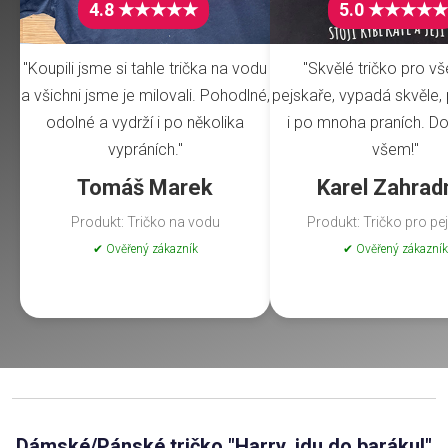
4.8 ★★★★★
5.0 ★★★★★
"Koupili jsme si tahle trička na vodu
"Skvělé tričko pro v
a všichni jsme je milovali. Pohodlné,
pejskaře, vypadá skvěle, 
odolné a vydrží i po několika
i po mnoha praních. Do
vypráních."
všem!"
Tomáš Marek
Karel Zahrad
Produkt: Tričko na vodu
Produkt: Tričko pro pe
✔ Ověřený zákazník
✔ Ověřený zákazník
Dámské/Pánské tričko "Harry, jdu do baráku!"