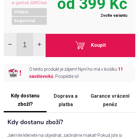
od
399 Kč
e-potisk GiftClub
Přihlásit
Zvolte variantu
Registrovat
Koupit
O tento produkt je zájem! Nyní ho má v košíku
11
návštěvníků
. Pospěšte si!
Kdy dostanu
Doprava a
Garance vrácení
zboží?
platba
peněz
Kdy dostanu zboží?
Jakmile kliknete na objednat, začínáme makat! Pokud jste si