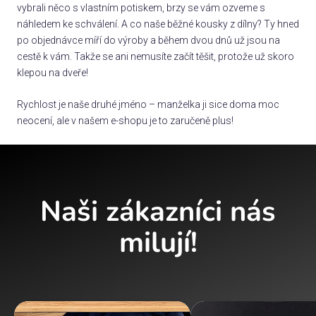
vybrali něco s vlastním potiskem, brzy se vám ozveme s
náhledem ke schválení. A co naše běžné kousky z dílny? Ty hned
po objednávce míří do výroby a během dvou dnů už jsou na
cestě k vám. Takže se ani nemusíte začít těšit, protože už skoro
klepou na dveře!
Rychlost je naše druhé jméno – manželka ji sice doma moc
neocení, ale v našem e-shopu je to zaručeně plus!
Naši zákazníci nás
milují!