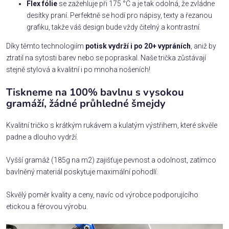
Flex fólie
se zažehluje při 175 °C a je tak odolná, že zvládne
desítky praní. Perfektně se hodí pro nápisy, texty a řezanou
grafiku, takže váš design bude vždy čitelný a kontrastní.
Díky těmto technologiím
potisk vydrží i po 20+ vypráních
, aniž by
ztratil na sytosti barev nebo se popraskal. Naše trička zůstávají
stejně stylová a kvalitní i po mnoha nošeních!
Tiskneme na 100% bavlnu s vysokou
gramáží, žádné průhledné šmejdy
Kvalitní tričko s krátkým rukávem a kulatým výstřihem, které skvěle
padne a dlouho vydrží.
Vyšší gramáž (185g na m2) zajišťuje pevnost a odolnost, zatímco
bavlněný materiál poskytuje maximální pohodlí.
Skvělý poměr kvality a ceny, navíc od výrobce podporujícího
etickou a férovou výrobu.