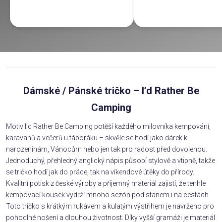
Dámské / Pánské tričko – I’d Rather Be
Camping
Motiv I’d Rather Be Camping potěší každého milovníka kempování,
karavanů a večerů u táboráku – skvěle se hodí jako dárek k
narozeninám, Vánocům nebo jen tak pro radost před dovolenou.
Jednoduchý, přehledný anglický nápis působí stylově a vtipně, takže
se tričko hodí jak do práce, tak na víkendové útěky do přírody.
Kvalitní potisk z české výroby a příjemný materiál zajistí, že tenhle
kempovací kousek vydrží mnoho sezón pod stanem i na cestách.
Toto tričko s krátkým rukávem a kulatým výstřihem je navrženo pro
pohodlné nošení a dlouhou životnost. Díky vyšší gramáži je materiál