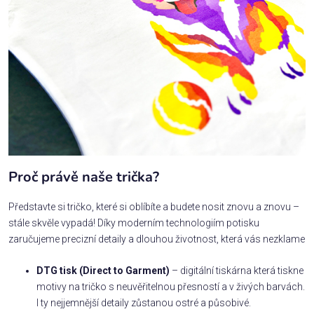
Proč právě naše trička?
Představte si tričko, které si oblíbíte a budete nosit znovu a znovu –
stále skvěle vypadá! Díky moderním technologiím potisku
zaručujeme precizní detaily a dlouhou životnost, která vás nezklame
DTG tisk (Direct to Garment)
– digitální tiskárna která tiskne
motivy na tričko s neuvěřitelnou přesností a v živých barvách.
I ty nejjemnější detaily zůstanou ostré a působivé.