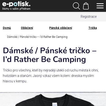
Přejít
Hledat
na
Nákupní
obsah
Registrace
košík
Den
otců
Domů
Oblečení
Pánské oblečení
Trička
Domů
Kategorie
Dámské / Pánské tričko – I’d Rather Be Camping
Dámské / Pánské tričko –
Dárek
pro
I’d Rather Be Camping
Rodina
Tričko pro všechny, kteří by nejraději utekli od ruchu města k ohni,
/
hvězdám a stanům. Jasný vzkaz všem kolem: dneska myslím
Láska
hlavou v kempu.
Povolání,
zájmy a
sport