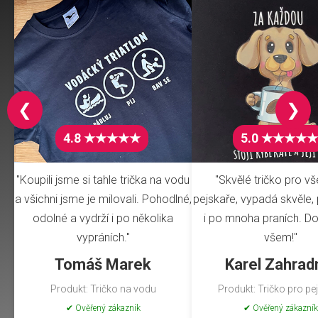
❮
❯
4.8 ★★★★★
5.0 ★★★★★
"Koupili jsme si tahle trička na vodu
"Skvělé tričko pro v
a všichni jsme je milovali. Pohodlné,
pejskaře, vypadá skvěle, 
odolné a vydrží i po několika
i po mnoha praních. Do
vypráních."
všem!"
Tomáš Marek
Karel Zahrad
Produkt: Tričko na vodu
Produkt: Tričko pro pe
✔ Ověřený zákazník
✔ Ověřený zákazník