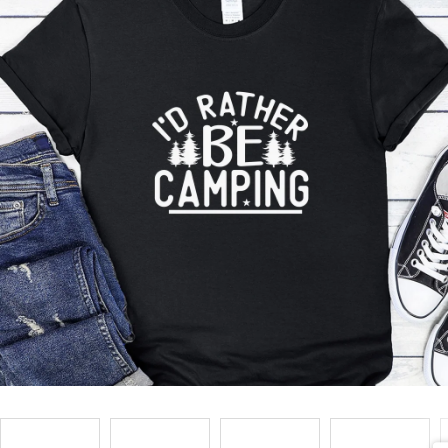
Příležitosti
Domácnost
Kolekce
Oblečení
Přihlášení