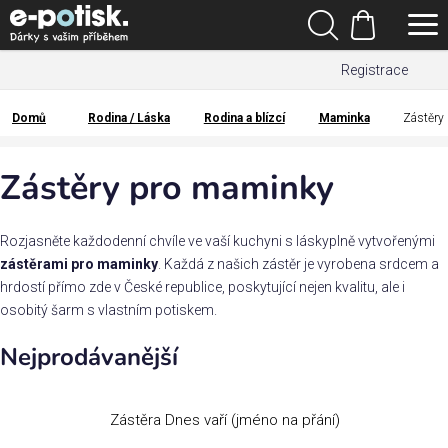
Přejít
Hledat
na
Nákupní
obsah
Registrace
košík
Den
otců
Domů
Rodina / Láska
Rodina a blízcí
Maminka
Zástěry
Domů
Kategorie
Zástěry pro maminky
Dárek
pro
Rozjasněte každodenní chvíle ve vaší kuchyni s láskyplně vytvořenými
zástěrami pro maminky
. Každá z našich zástěr je vyrobena srdcem a
hrdostí přímo zde v České republice, poskytující nejen kvalitu, ale i
Rodina
osobitý šarm s vlastním potiskem.
/
Láska
Nejprodávanější
Povolání,
zájmy a
Zástěra Dnes vaří (jméno na přání)
sport