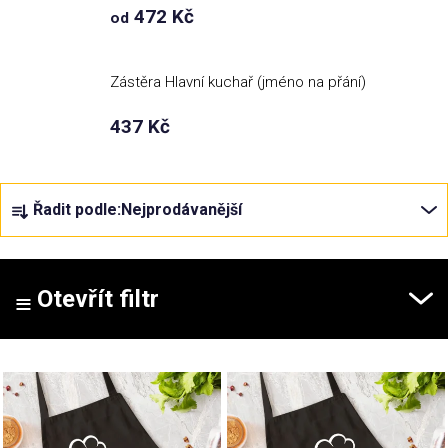
472 Kč
od
Příležitosti
Zástěra Hlavní kuchař (jméno na přání)
Domácnost
437 Kč
Kolekce
Ř
Řadit podle:
Nejprodávanější
a
Oblečení
z
e
Přihlášení
n
Otevřít filtr
í
p
V
r
ý
o
p
d