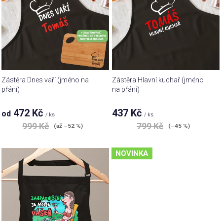
i
u
s
k
p
t
r
ů
o
d
u
Zástěra Dnes vaří (jméno na
Zástěra Hlavní kuchař (jméno
k
přání)
na přání)
t
472 Kč
437 Kč
od
ů
/ ks
/ ks
999 Kč
799 Kč
(až –52 %)
(–45 %)
NOVINKA