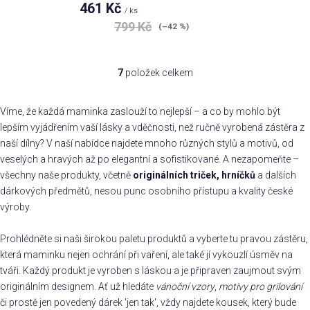
461 Kč
/ ks
799 Kč
(–42 %)
7
položek celkem
O
v
l
Víme, že každá maminka zaslouží to nejlepší – a co by mohlo být
á
lepším vyjádřením vaší lásky a vděčnosti, než ručně vyrobená zástěra z
d
naší dílny? V naší nabídce najdete mnoho různých stylů a motivů, od
a
veselých a hravých až po elegantní a sofistikované. A nezapomeňte –
c
všechny naše produkty, včetně
originálních triček, hrníčků
a dalších
í
dárkových předmětů, nesou punc osobního přístupu a kvality české
p
výroby.
r
v
Prohlédněte si naši širokou paletu produktů a vyberte tu pravou zástěru,
k
která maminku nejen ochrání při vaření, ale také jí vykouzlí úsměv na
y
tváři. Každý produkt je vyroben s láskou a je připraven zaujmout svým
v
originálním designem. Ať už hledáte
vánoční vzory
,
motivy pro grilování
ý
či prostě jen povedený dárek 'jen tak', vždy najdete kousek, který bude
p