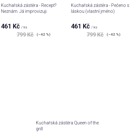
Kuchařská zástěra - Recept?
Kuchařská zástěra - Pečeno s
Neznám. Já improvizuji.
láskou (vlastní jméno)
461 Kč
461 Kč
/ ks
/ ks
799 Kč
799 Kč
(–42 %)
(–42 %)
Kuchařská zástěra Queen of the
grill