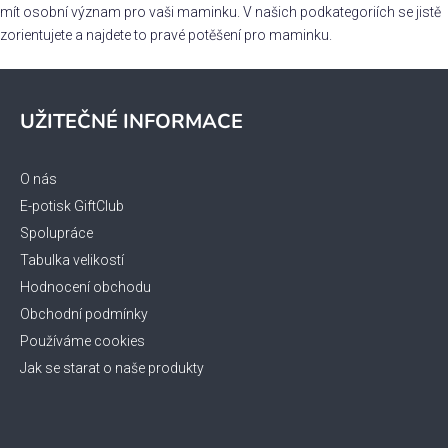
mít osobní význam pro vaši maminku. V našich podkategoriích se jistě
i
zorientujete a najdete to pravé potěšení pro maminku.
s
u
Z
á
UŽITEČNÉ INFORMACE
p
a
t
O nás
í
E-potisk GiftClub
Spolupráce
Tabulka velikostí
Hodnocení obchodu
Obchodní podmínky
Používáme cookies
Jak se starat o naše produkty