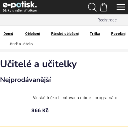
Přejít
Hledat
na
Nákupní
obsah
Registrace
košík
Den
otců
Domů
Oblečení
Pánské oblečení
Trička
Povolání
Domů
Učitelé a učitelky
Kategorie
Učitelé a učitelky
Dárek
pro
Nejprodávanější
Rodina
/
Láska
Pánské tričko Limitovaná edice - programátor
366 Kč
Povolání,
zájmy a
sport