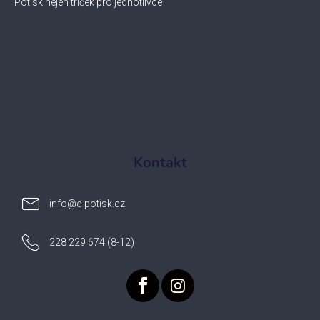
Potisk nejen triček pro jednotlivce
Kontakt
info
@
e-potisk.cz
228 229 674 (8-12)