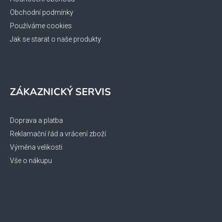
y
Obchodní podmínky
v
ý
Používáme cookies
p
Jak se starat o naše produkty
i
s
u
ZÁKAZNICKÝ SERVIS
Doprava a platba
Reklamační řád a vrácení zboží
Výměna velikosti
Vše o nákupu