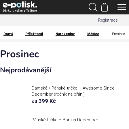
Přejít
Hledat
na
Nákupní
obsah
Registrace
košík
Den
otců
Domů
Příležitosti
Narozeniny
Měsíce
Prosinec
Domů
Kategorie
Prosinec
Dárek
Nejprodávanější
pro
Rodina
Dámské / Pánské tričko – Awesome Since
/
December (ročník na přání)
Láska
399 Kč
od
Povolání,
zájmy a
Pánské tričko – Born in December
sport