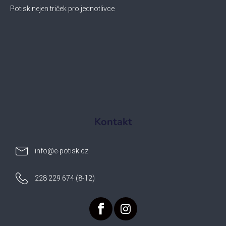
Potisk nejen triček pro jednotlivce
Kontakt
info
@
e-potisk.cz
228 229 674 (8-12)