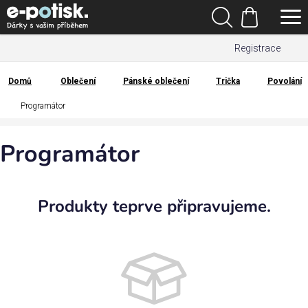
Přejít
Hledat
na
Nákupní
obsah
Registrace
košík
Den
otců
Domů
Oblečení
Pánské oblečení
Trička
Povolání
Domů
Programátor
Kategorie
Programátor
Dárek
pro
Produkty teprve připravujeme.
Rodina
/
Láska
Povolání,
zájmy a
sport