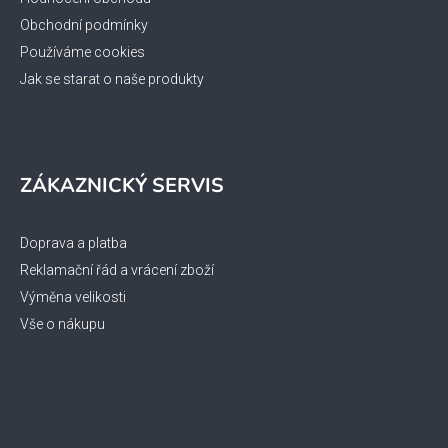
y
Obchodní podmínky
v
ý
Používáme cookies
p
Jak se starat o naše produkty
i
s
u
ZÁKAZNICKÝ SERVIS
Doprava a platba
Reklamační řád a vrácení zboží
Výměna velikosti
Vše o nákupu