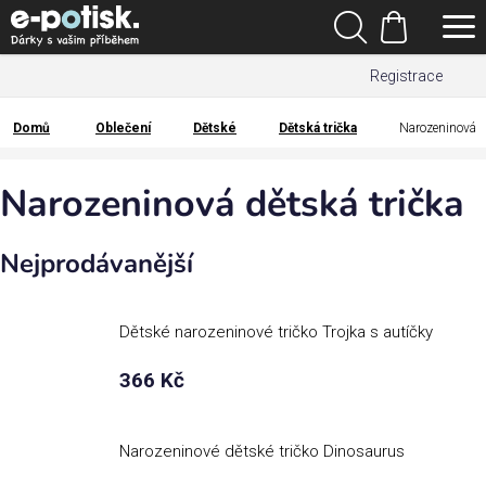
Přejít
Hledat
na
Nákupní
obsah
Registrace
košík
Den
otců
Domů
Oblečení
Dětské
Dětská trička
Narozeninová
Domů
Kategorie
Narozeninová dětská trička
Dárek
Nejprodávanější
pro
Rodina
Dětské narozeninové tričko Trojka s autíčky
/
Láska
366 Kč
Povolání,
zájmy a
Narozeninové dětské tričko Dinosaurus
sport