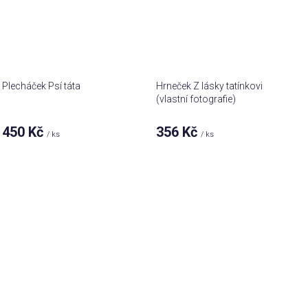
Plecháček Psí táta
Hrneček Z lásky tatínkovi
(vlastní fotografie)
450 Kč
356 Kč
/ ks
/ ks