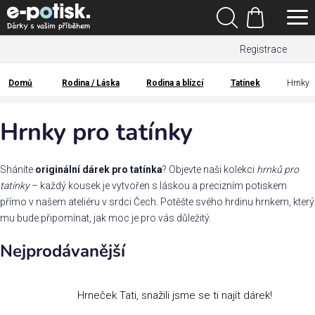
Přejít
Hledat
na
Nákupní
obsah
Registrace
košík
Den
otců
Domů
Rodina / Láska
Rodina a blízcí
Tatínek
Hrnky
Domů
Kategorie
Hrnky pro tatínky
Dárek
pro
Sháníte
originální dárek pro tatínka
? Objevte naši kolekci
hrnků pro
tatínky
– každý kousek je vytvořen s láskou a precizním potiskem
přímo v našem ateliéru v srdci Čech. Potěšte svého hrdinu hrnkem, který
Rodina
mu bude připomínat, jak moc je pro vás důležitý.
/
Láska
Nejprodávanější
Povolání,
zájmy a
Hrneček Tati, snažili jsme se ti najít dárek!
sport