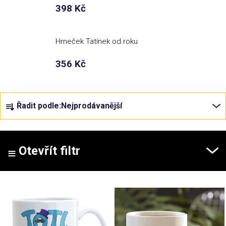
398 Kč
Příležitosti
Hrneček Tatínek od roku
Domácnost
356 Kč
Kolekce
Ř
Řadit podle:
Nejprodávanější
a
Oblečení
z
e
Přihlášení
n
Otevřít filtr
í
p
V
r
ý
o
p
d