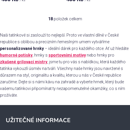
/ ks
/ ks
Průměrné
hodnocení
produktu
je
18
položek celkem
O
5,0
z 5
v
hvězdiček.
l
Naši tatínkové si zaslouží to nejlepší. Proto ve vlastní dílně v České
á
republice s oblibou a precizním řemeslným umem vytváříme
d
personalizované hrnky
– ideální dárek pro každého otce. Ať už hledáte
a
humorné potisky
, hrnky s
sportovními motivy
nebo hrnky pro
c
zkušené grilovací mistry
, jsme tu pro vás s nabídkou, která každého
í
tatínka vykouzlí úsměv na tváři. Všechny naše hrnky jsou navržené s
p
důrazem na styl, originalitu a kvalitu, kterou u nás v České republice
r
zaručíme. Dejte si s námi kávu na zahradě a vyberte hrnek, který bude
v
vašemu tatínkovi připomínat ty nezapomenutelné okamžiky, co s ním
k
prožíváte.
y
v
Z
ý
á
p
UŽITEČNÉ INFORMACE
p
i