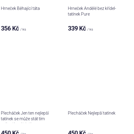
Hrneček Běhající táta
Hrneček Andělé bez křídel-
tatínek Pure
356 Kč
339 Kč
/ ks
/ ks
Plecháček Jen ten nejlepší
Plecháček Nejlepší tatínek
tatínek se může stát tím
nejlepším dědečkem
450 Kč
450 Kč