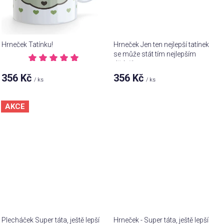
Hrneček Tatínku!
Hrneček Jen ten nejlepší tatínek
se může stát tím nejlepším
dědečkem
Průměrné
hodnocení
356 Kč
356 Kč
/ ks
/ ks
produktu
je
5,0
z 5
AKCE
hvězdiček.
Plecháček Super táta, ještě lepší
Hrneček - Super táta, ještě lepší