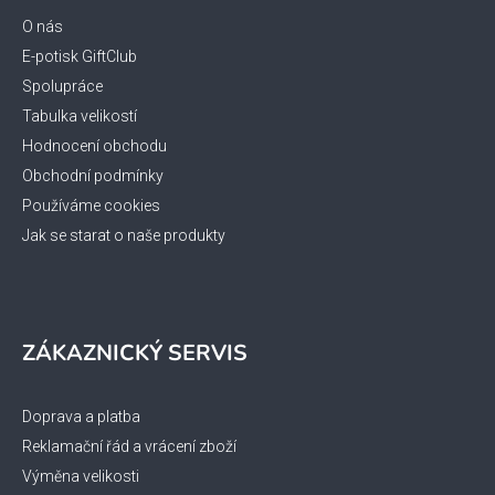
s
a
u
t
O nás
í
E-potisk GiftClub
Spolupráce
Tabulka velikostí
Hodnocení obchodu
Obchodní podmínky
Používáme cookies
Jak se starat o naše produkty
ZÁKAZNICKÝ SERVIS
Doprava a platba
Reklamační řád a vrácení zboží
Výměna velikosti