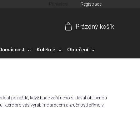
Přihlášení
Registrace
Prázdný košík
Nákupní
košík
Domácnost
Kolekce
Oblečení
adost pokaždé, když bude vařit nebo si dávát oblíbenou
ýnu, které pro vás vyrábíme srdcem a zručností přímo v