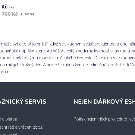
 Kč
/ ks
799 Kč
(–42 %)
O
v
 může být o to příjemnější, když se v kuchyni setká praktičnost s origin
l
kuchyňské doplňky, které pro váš Valentýn budeme tisknout s láskou a i
á
é práce našeho týmu a odrazem českého řemesla. Objete do své kuchyně 
d
erou milujete, každý den. A protože každá žena je jedinečná, dopřejte jí k
a
c
pro ni.
í
p
r
v
ZNICKÝ SERVIS
NEJEN DÁRKOVÝ ES
k
y
v
 a platba
Potisk nejen triček pro jednotlivc
ý
ční řád a vrácení zboží
p