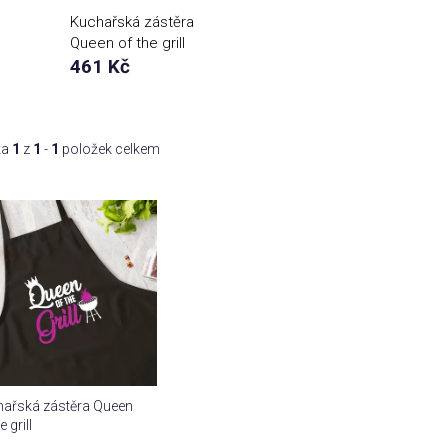
Kuchařská zástěra
Queen of the grill
461 Kč
ka
1
z
1
-
1
položek celkem
ařská zástěra Queen
e grill