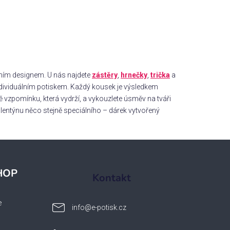
ů
álním designem. U nás najdete
zástěry
,
hrnečky
,
trička
a
ndividuálním potiskem. Každý kousek je výsledkem
vzpomínku, která vydrží, a vykouzlete úsměv na tváři
 Valentýnu něco stejně speciálního – dárek vytvořený
HOP
Kontakt
e
info
@
e-potisk.cz