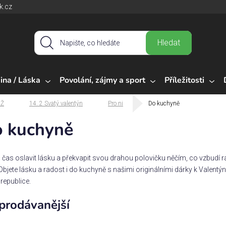
k.cz
Hledat
ina / Láska
Povolání, zájmy a sport
Příležitosti
Ž
14. 2 Svatý valentýn
Pro ni
Do kuchyně
 kuchyně
 čas oslavit lásku a překvapit svou drahou polovičku něčím, co vzbudí r
Objete lásku a radost i do kuchyně s našimi originálními dárky k Valent
republice.
prodávanější