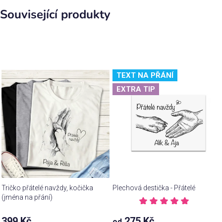
Související produkty
TEXT NA PŘÁNÍ
EXTRA TIP
Tričko přátelé navždy, kočička
Plechová destička - Přátelé
(jména na přání)
Průměrné
hodnocení
Průměrné
399 Kč
275 Kč
od