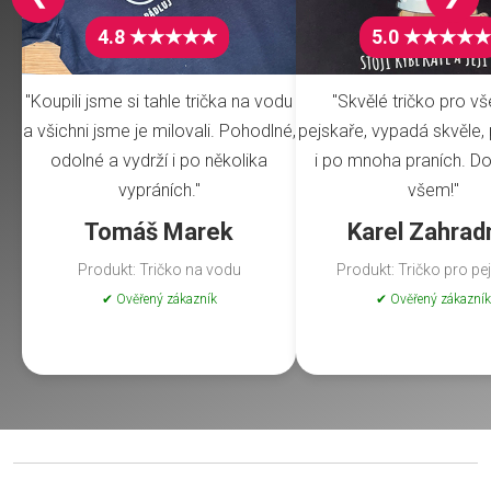
4.8 ★★★★★
5.0 ★★★★★
"Koupili jsme si tahle trička na vodu
"Skvělé tričko pro v
a všichni jsme je milovali. Pohodlné,
pejskaře, vypadá skvěle, 
odolné a vydrží i po několika
i po mnoha praních. Do
vypráních."
všem!"
Tomáš Marek
Karel Zahrad
Produkt: Tričko na vodu
Produkt: Tričko pro pe
✔ Ověřený zákazník
✔ Ověřený zákazník