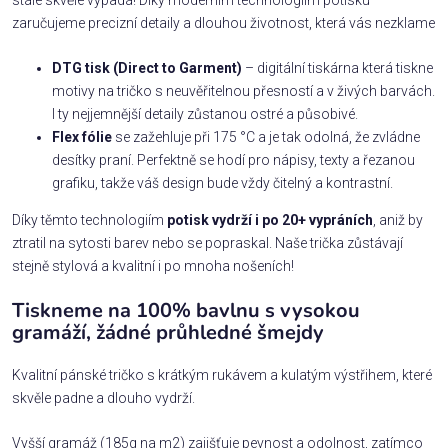
stále skvěle vypadá! Díky moderním technologiím potisku
zaručujeme precizní detaily a dlouhou životnost, která vás nezklame
DTG tisk (Direct to Garment)
– digitální tiskárna která tiskne
motivy na tričko s neuvěřitelnou přesností a v živých barvách.
I ty nejjemnější detaily zůstanou ostré a působivé.
Flex fólie
se zažehluje při 175 °C a je tak odolná, že zvládne
desítky praní. Perfektně se hodí pro nápisy, texty a řezanou
grafiku, takže váš design bude vždy čitelný a kontrastní.
Díky těmto technologiím
potisk vydrží i po 20+ vypráních
, aniž by
ztratil na sytosti barev nebo se popraskal. Naše trička zůstávají
stejně stylová a kvalitní i po mnoha nošeních!
Tiskneme na 100% bavlnu s vysokou
gramáží, žádné průhledné šmejdy
Kvalitní pánské tričko s krátkým rukávem a kulatým výstřihem, které
skvěle padne a dlouho vydrží.
Vyšší gramáž (185g na m2) zajišťuje pevnost a odolnost, zatímco