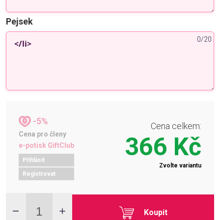
Pejsek
0/20
-5%
Cena celkem:
Cena pro členy
366 Kč
e-potisk GiftClub
Přihlásit
Zvolte variantu
Registrovat
Koupit