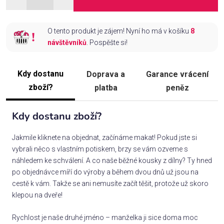
O tento produkt je zájem! Nyní ho má v košíku
8
návštěvníků
. Pospěšte si!
Kdy dostanu
Doprava a
Garance vrácení
zboží?
platba
peněz
Kdy dostanu zboží?
Jakmile kliknete na objednat, začínáme makat! Pokud jste si
vybrali něco s vlastním potiskem, brzy se vám ozveme s
náhledem ke schválení. A co naše běžné kousky z dílny? Ty hned
po objednávce míří do výroby a během dvou dnů už jsou na
cestě k vám. Takže se ani nemusíte začít těšit, protože už skoro
klepou na dveře!
Rychlost je naše druhé jméno – manželka ji sice doma moc