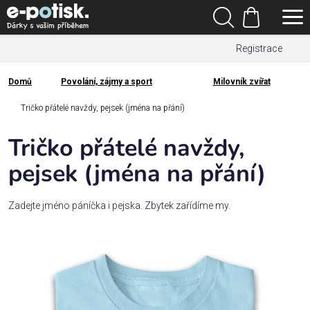
Přejít
Hledat
na
Nákupní
obsah
Registrace
košík
Den
otců
Domů
Povolání, zájmy a sport
Milovník zvířat
Domů
Kategorie
Tričko přátelé navždy, pejsek (jména na přání)
Tričko přátelé navždy,
Dárek
pro
pejsek (jména na přání)
Rodina
Zadejte jméno páníčka i pejska. Zbytek zařídíme my.
/
Láska
Povolání,
zájmy a
sport