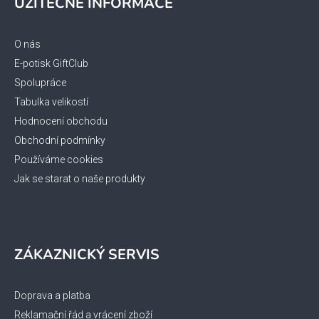
UŽITEČNÉ INFORMACE
p
a
t
O nás
í
E-potisk GiftClub
Spolupráce
Tabulka velikostí
Hodnocení obchodu
Obchodní podmínky
Používáme cookies
Jak se starat o naše produkty
ZÁKAZNICKÝ SERVIS
Doprava a platba
Reklamační řád a vrácení zboží