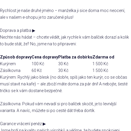
Rychlost je naše druhé jméno – manželka ji sice doma moc neocení,
ale v našem e-shopu je to zaručeně plus!
Doprava a platba
▶
Nechte nás hádat – chcete vědět, jak rychle k vám balíček dorazí a kolik
to bude stát, že? No, jsme na to připraveni:
Způsob dopravy
Cena dopravy
Platba za dobírku
Zdarma od
Kurýrem
100 Kč
30 Kč
1 500 Kč
Zásilkovna
60 Kč
30 Kč
1 500 Kč
Kurýrem: Rychlý jako blesk (no dobře, spíš jako ten kurýr, co se občas
musí stavit na kafe) – ale zboží máte doma za pár dní! A nebojte, šesté
tričko se k vám dostane bezpečně.
Zásilkovna: Pokud vám nevadí si pro balíček skočit, je to levnější
varianta. A navíc, můžete si po cestě dát třeba dortík.
Garance vrácení peněz
▶
Jsme hrdí na kvalitu našich výrobků a věříme, že budete spokojeni.