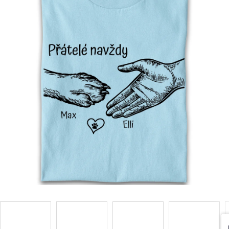
Příležitosti
Domácnost
Kolekce
Oblečení
Přihlášení