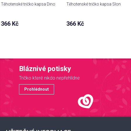
Těhotenské tričko kapsa Dino
Těhotenské tričko kapsa Slon
366 Kč
366 Kč
Bláznivé potisky
Tričko které nikdo nepřehlídne
Prohlédnout
Z
á