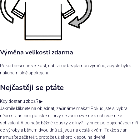
Výměna velikosti zdarma
Pokud nesedne velikost, nabízíme bezplatnou výměnu, abyste byli s
nákupem plně spokojeni.
Nejčastěji se ptáte
Kdy dostanu zboží?
▶
Jakmile kliknete na objednat, začínáme makat! Pokud jste si vybrali
něco s vlastním potiskem, brzy se vám ozveme s náhledem ke
schválení. A co naše běžné kousky z dílny? Ty hned po objednávce míří
do výroby a během dvou dnů už jsou na cestě k vám. Takže se ani
nemusíte začít těšit, protože už skoro klepou na dveře!