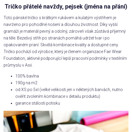
Tričko přátelé navždy, pejsek (jména na přání)
Toto pánské tričko s krátkým rukávem a kulatým výstřihem je
navrženo pro pohodlné nošení a dlouhou životnost. Díky vyšší
gramáži je materiál pevný a odolný, zároveň však zůstává příjemný
na těle. Bezešvý střih po stranách pomáhá udržet tvar i po
opakovaném praní. Skvělá kombinace kvality a dostupné ceny.
Tričko pochází od výrobce, který je členem organizace Fair Wear
Foundation, aktivně podporující lepší pracovní podmínky v textilním
průmyslu v Asii.
100% bavlna
190g na m2
od XS po 5xl (velké velikosti jen v některých barvách, nutno
ověřit zvolením kombinace v detailu produktu)
garance stálosti potisku