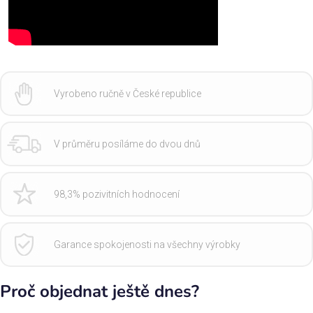
Vyrobeno ručně v České republice
V průměru posíláme do dvou dnů
98,3% pozivitních hodnocení
Garance spokojenosti na všechny výrobky
Proč objednat ještě dnes?