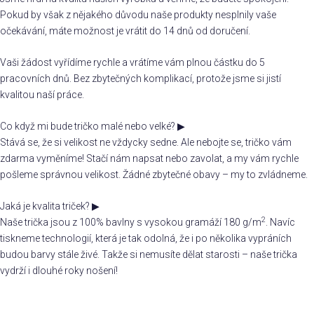
Pokud by však z nějakého důvodu naše produkty nesplnily vaše
očekávání, máte možnost je vrátit do 14 dnů od doručení.
Vaši žádost vyřídíme rychle a vrátíme vám plnou částku do 5
pracovních dnů. Bez zbytečných komplikací, protože jsme si jistí
kvalitou naší práce.
Co když mi bude tričko malé nebo velké?
▶
Stává se, že si velikost ne vždycky sedne. Ale nebojte se, tričko vám
zdarma vyměníme! Stačí nám napsat nebo zavolat, a my vám rychle
pošleme správnou velikost. Žádné zbytečné obavy – my to zvládneme.
Jaká je kvalita triček?
▶
2
Naše trička jsou z 100% bavlny s vysokou gramáží 180 g/m
. Navíc
tiskneme technologií, která je tak odolná, že i po několika vypráních
budou barvy stále živé. Takže si nemusíte dělat starosti – naše trička
vydrží i dlouhé roky nošení!