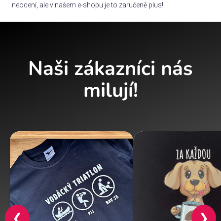
neocení, ale v našem e-shopu je to zaručeně plus!
Naši zákazníci nás
milují!
❮
❯