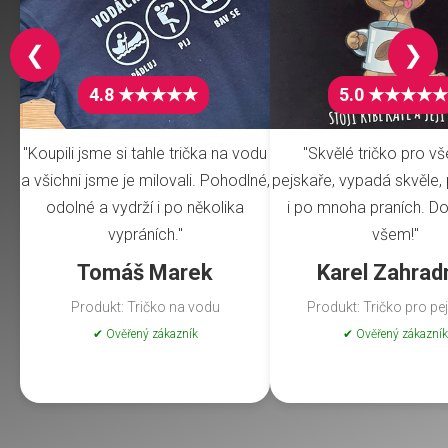
❮
❯
4.8 ★★★★★
5.0 ★★★★★
"Koupili jsme si tahle trička na vodu
"Skvělé tričko pro v
a všichni jsme je milovali. Pohodlné,
pejskaře, vypadá skvěle, 
odolné a vydrží i po několika
i po mnoha praních. Do
vypráních."
všem!"
Tomáš Marek
Karel Zahrad
Produkt: Tričko na vodu
Produkt: Tričko pro pe
✔ Ověřený zákazník
✔ Ověřený zákazník