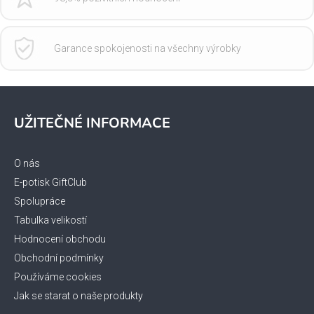
Garance spokojenosti na všechny výrobky
Z
á
UŽITEČNÉ INFORMACE
p
a
t
O nás
í
E-potisk GiftClub
Spolupráce
Tabulka velikostí
Hodnocení obchodu
Obchodní podmínky
Používáme cookies
Jak se starat o naše produkty