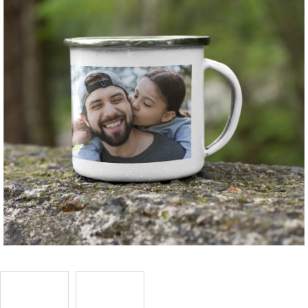
Příležitosti
Domácnost
Kolekce
Oblečení
Přihlášení