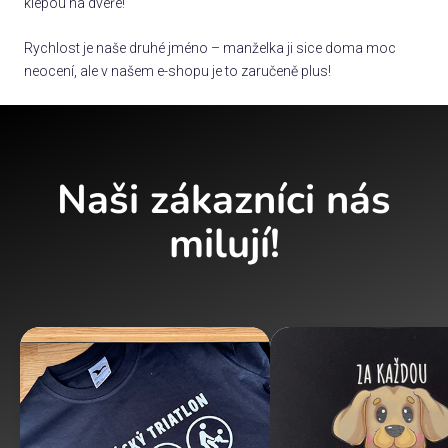
klepou na dveře!
Rychlost je naše druhé jméno – manželka ji sice doma moc
neocení, ale v našem e-shopu je to zaručeně plus!
Naši zákazníci nás
milují!