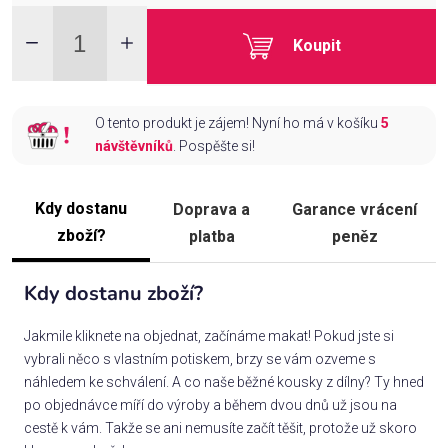
Koupit
O tento produkt je zájem! Nyní ho má v košíku
5
návštěvníků
. Pospěšte si!
Kdy dostanu
Doprava a
Garance vrácení
zboží?
platba
peněz
Kdy dostanu zboží?
Jakmile kliknete na objednat, začínáme makat! Pokud jste si
vybrali něco s vlastním potiskem, brzy se vám ozveme s
náhledem ke schválení. A co naše běžné kousky z dílny? Ty hned
po objednávce míří do výroby a během dvou dnů už jsou na
cestě k vám. Takže se ani nemusíte začít těšit, protože už skoro