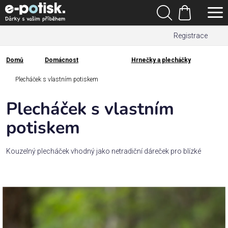
Přejít
Hledat
na
Nákupní
obsah
Registrace
košík
Den
otců
Domů
Domácnost
Hrnečky a plecháčky
Domů
Kategorie
Plecháček s vlastním potiskem
Plecháček s vlastním
Dárek
pro
potiskem
Rodina
Kouzelný plecháček vhodný jako netradiční dáreček pro blízké
/
Láska
Povolání,
zájmy a
sport